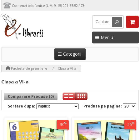
Comenzi telefonice (L-V: 9-15) 021.55.52.173
Meniu
Categorii
>
>
Pachete de premiere
Clasa a VI-a
Clasa a VI-a
Comparare Produse (0)
Sortare dupa:
Produse pe pagina:
%
%
-30
-25