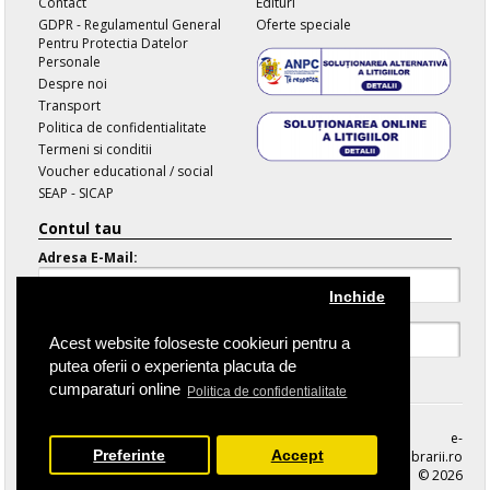
Contact
Edituri
GDPR - Regulamentul General
Oferte speciale
Pentru Protectia Datelor
Personale
Despre noi
Transport
Politica de confidentialitate
Termeni si conditii
Voucher educational / social
SEAP - SICAP
Contul tau
Adresa E-Mail:
Inchide
Parola:
Acest website foloseste cookieuri pentru a
putea oferii o experienta placuta de
Parola Uitata
cumparaturi online
Politica de confidentialitate
e-
Preferinte
Accept
librarii.ro
© 2026