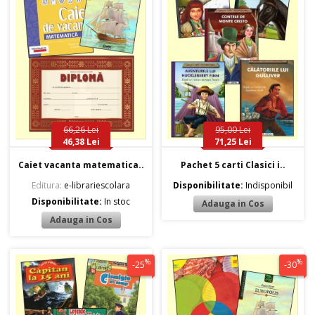
66,26 Lei
95,00 Lei
46,38 Lei
71,25 Lei
Caiet vacanta matematica..
Pachet 5 carti Clasici i..
Editura:
e-librariescolara
Disponibilitate:
Indisponibil
Disponibilitate:
In stoc
%
%
-25
-30