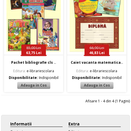
85,00 Lei
66,90 Lei
63,75 Lei
46,83 Lei
Pachet bibliografie cls ..
Caiet vacanta matematica..
Editura:
e-librariescolara
Editura:
e-librariescolara
Disponibilitate:
Indisponibil
Disponibilitate:
Indisponibil
Afisare 1 - 4 din 4 (1 Pagini)
Informatii
Extra