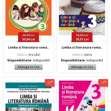
48,00 Lei
36,89 Lei
35,04 Lei
29,51 Lei
Limba si literatura roma..
Limba si literatura roma..
Editura:
Ars Libri
Editura:
Litera
Disponibilitate:
Indisponibil
Disponibilitate:
Indisponibil
%
%
-25
-15