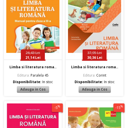
26,43 Lei
37,95 Lei
21,14 Lei
30,36 Lei
Limba si literatura roma..
Limba si literatura roma..
Editura:
Paralela 45
Editura:
Corint
Disponibilitate:
In stoc
Disponibilitate:
In stoc
%
%
-5
-15