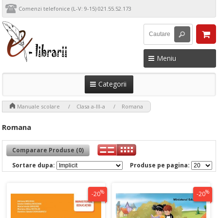
Comenzi telefonice (L-V: 9-15) 021.55.52.173
Meniu
Categorii
>
>
>
Manuale scolare
Clasa a-III-a
Romana
Romana
Comparare Produse (0)
Sortare dupa:
Produse pe pagina:
%
%
-20
-20