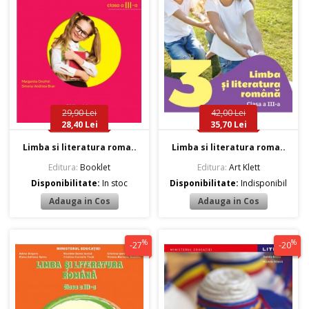
29,90 Lei
42,00 Lei
28,40 Lei
35,70 Lei
Limba si literatura roma..
Limba si literatura roma..
Editura:
Booklet
Editura:
Art Klett
Disponibilitate:
In stoc
Disponibilitate:
Indisponibil
%
%
-27
-20