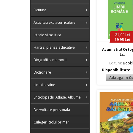
Fictiune
Activitati extracurriculare
21,00 Lei
Istorie si politica
19,95 Lei
Harti si planse educative
Acum stiu! Orto
Li..
Biografii si memorii
Editura:
Bookl
Disponibilitate:
Dictionare
Limbi straine
Enciclopedii. Atlase. Albume
Dezvoltare personala
Culegeri ciclul primar