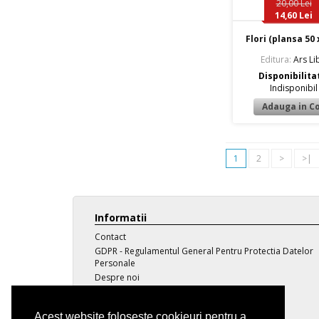
20,00 Lei
14,60 Lei
Flori (plansa 50 x
Editura:
Ars Lib
Disponibilita
Indisponibil
1
2
>
>|
Informatii
Contact
GDPR - Regulamentul General Pentru Protectia Datelor
Personale
Despre noi
Transport
Politica de confidentialitate
Acest website foloseste cookieuri pentru a