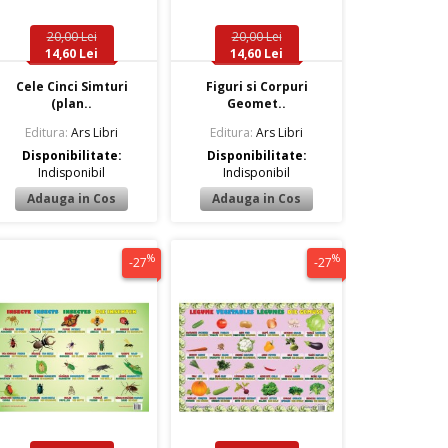
20,00 Lei
20,00 Lei
14,60 Lei
14,60 Lei
Cele Cinci Simturi
Figuri si Corpuri
(plan..
Geomet..
Editura:
Ars Libri
Editura:
Ars Libri
Disponibilitate:
Disponibilitate:
Indisponibil
Indisponibil
%
%
-27
-27