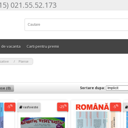
15) 021.55.52.173
e de vacanta
Carti pentru premii
>
cative
Planse
Sortare dupa:
se (0)
%
%
%
-5
-25
-5
rasfoieste