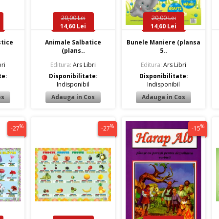
20,00 Lei
20,00 Lei
14,60 Lei
14,60 Lei
tice
Animale Salbatice
Bunele Maniere (plansa
(plans..
5..
ri
Editura:
Ars Libri
Editura:
Ars Libri
te:
Disponibilitate:
Disponibilitate:
Indisponibil
Indisponibil
%
%
%
-27
-27
-15