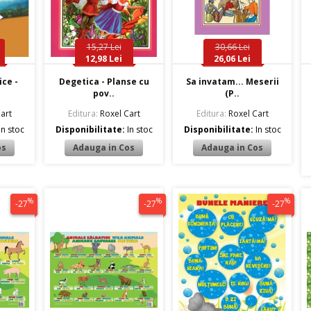
15,27 Lei
30,66 Lei
12,98 Lei
26,06 Lei
ice -
Degetica - Planse cu
Sa invatam... Meserii
pov..
(P..
art
Editura:
Roxel Cart
Editura:
Roxel Cart
In stoc
Disponibilitate:
In stoc
Disponibilitate:
In stoc
%
%
%
-27
-27
-27