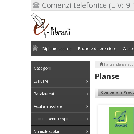
Comenzi telefonice (L-V: 9-
Diplome scolare
Pachete de premiere
Caiet
>
Harti si planse edu
Categorii
Planse
Evaluare
Comparare Produ
Bacalaureat
Auxiliare scolare
Fictiune pentru copii
Manuale scolare