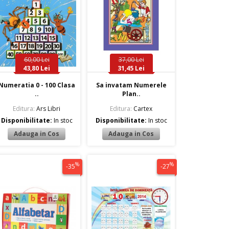
60,00 Lei
37,00 Lei
43,80 Lei
31,45 Lei
Numeratia 0 - 100 Clasa
Sa invatam Numerele
..
Plan..
Editura:
Ars Libri
Editura:
Cartex
Disponibilitate:
In stoc
Disponibilitate:
In stoc
%
%
-35
-27