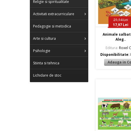
Religie si spiritualitate
Activitati extracurriculare
21,14 Lei
17,97 Lei
Pedagogie si metodica
Animale salbat
Arte si cultura
Aleg..
Editura:
Roxel C
Psihologie
Disponibilitate:
Stiinta si tehnica
Lichidare de stoc