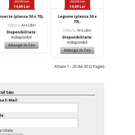
20,00 Lei
20,00 Lei
14,60 Lei
14,60 Lei
nsecte (plansa 50 x 70)..
Legume (plansa 50 x
70)..
Editura:
Ars Libri
Editura:
Ars Libri
Disponibilitate:
Indisponibil
Disponibilitate:
Indisponibil
Afisare 1 - 20 din 30 (2 Pagini)
ul tau
sa E-Mail:
la:
a Uitata