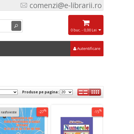
comenzi@e-librarii.ro
0 buc. - 0,00 Lei
Autentificare
Produse pe pagina:
%
%
-27
-15
rasfoieste