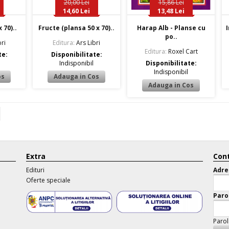
20,00 Lei
15,86 Lei
14,60 Lei
13,48 Lei
 70)..
Fructe (plansa 50 x 70)..
Harap Alb - Planse cu
I
po..
ri
Editura:
Ars Libri
Editura:
Roxel Cart
te:
Disponibilitate:
Indisponibil
Disponibilitate:
Indisponibil
Extra
Cont
Edituri
Adre
Oferte speciale
Paro
Parol