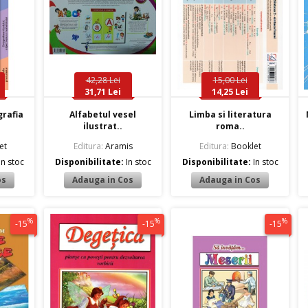
42,28 Lei
15,00 Lei
31,71 Lei
14,25 Lei
grafia
Alfabetul vesel
Limba si literatura
ilustrat..
roma..
et
Editura:
Aramis
Editura:
Booklet
In stoc
Disponibilitate:
In stoc
Disponibilitate:
In stoc
%
%
%
-15
-15
-15