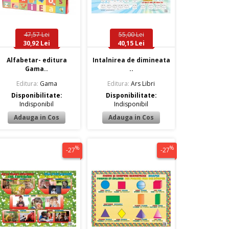
47,57 Lei
55,00 Lei
30,92 Lei
40,15 Lei
Alfabetar- editura
Intalnirea de dimineata
Gama..
..
Editura:
Gama
Editura:
Ars Libri
Disponibilitate:
Disponibilitate:
Indisponibil
Indisponibil
%
%
-27
-27