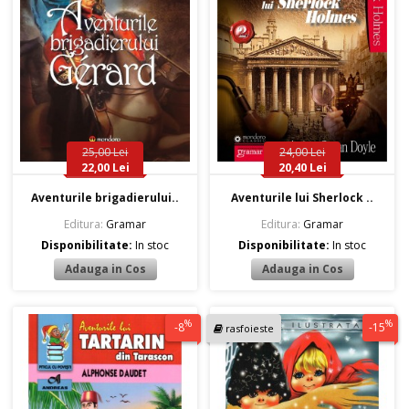
25,00 Lei
24,00 Lei
22,00 Lei
20,40 Lei
Aventurile brigadierului..
Aventurile lui Sherlock ..
Editura:
Gramar
Editura:
Gramar
Disponibilitate:
In stoc
Disponibilitate:
In stoc
%
%
-8
-15
rasfoieste