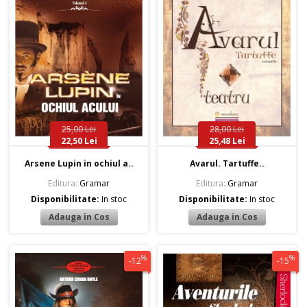
25,00 Lei
28,00 Lei
22,50 Lei
25,48 Lei
Arsene Lupin in ochiul a..
Avarul. Tartuffe..
Editura:
Gramar
Editura:
Gramar
Disponibilitate:
In stoc
Disponibilitate:
In stoc
%
%
-12
-15