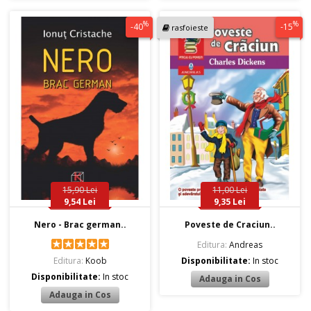
%
%
-40
-15
rasfoieste
15,90 Lei
11,00 Lei
9,54 Lei
9,35 Lei
Nero - Brac german..
Poveste de Craciun..
Editura:
Andreas
Editura:
Koob
Disponibilitate:
In stoc
Disponibilitate:
In stoc