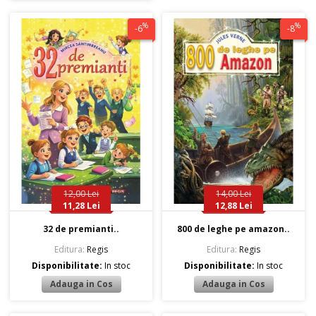
%
%
-6
-8
12,00 Lei
14,00 Lei
11,28 Lei
12,88 Lei
32 de premianti..
800 de leghe pe amazon..
Editura:
Regis
Editura:
Regis
Disponibilitate:
In stoc
Disponibilitate:
In stoc