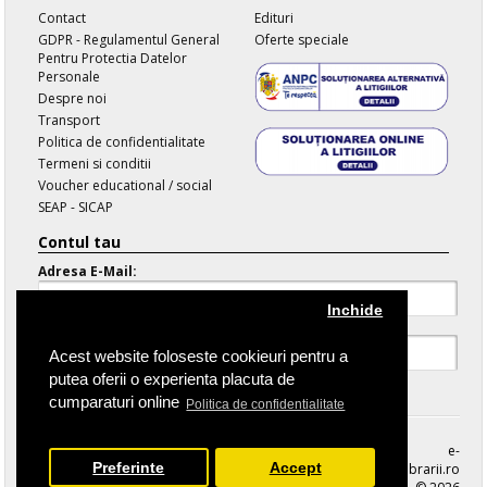
Contact
Edituri
GDPR - Regulamentul General
Oferte speciale
Pentru Protectia Datelor
Personale
Despre noi
Transport
Politica de confidentialitate
Termeni si conditii
Voucher educational / social
SEAP - SICAP
Contul tau
Adresa E-Mail:
Inchide
Parola:
Acest website foloseste cookieuri pentru a
putea oferii o experienta placuta de
Parola Uitata
cumparaturi online
Politica de confidentialitate
e-
Preferinte
Accept
librarii.ro