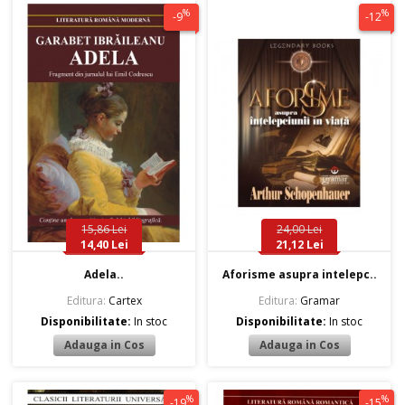
%
%
-9
-12
15,86 Lei
24,00 Lei
14,40 Lei
21,12 Lei
Adela..
Aforisme asupra intelepc..
Editura:
Cartex
Editura:
Gramar
Disponibilitate:
In stoc
Disponibilitate:
In stoc
%
%
-19
-15