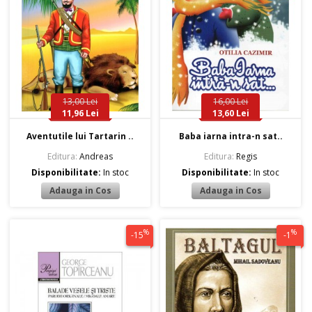
13,00 Lei
16,00 Lei
11,96 Lei
13,60 Lei
Aventutile lui Tartarin ..
Baba iarna intra-n sat..
Editura:
Andreas
Editura:
Regis
Disponibilitate:
In stoc
Disponibilitate:
In stoc
%
%
-15
-1