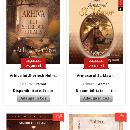
28,00 Lei
24,00 Lei
25,48 Lei
20,40 Lei
Arhiva lui Sherlock Holm..
Armasarul St. Mawr..
Editura:
Gramar
Editura:
Gramar
Disponibilitate:
In stoc
Disponibilitate:
In stoc
%
%
-10
-9