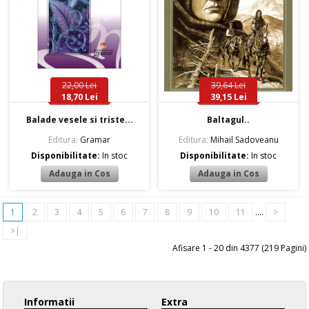
22,00 Lei
39,64 Lei
18,70 Lei
39,15 Lei
Balade vesele si triste...
Baltagul..
Editura:
Gramar
Editura:
Mihail Sadoveanu
Disponibilitate:
In stoc
Disponibilitate:
In stoc
1
2
3
4
5
6
7
8
9
10
11
....
>
>|
Afisare 1 - 20 din 4377 (219 Pagini)
Informatii
Extra