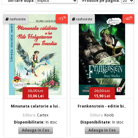
Sortare dupa:
Produse pe pagina:
%
%
-15
-40
rasfoieste
rasfoieste
38,90 Lei
26,50 Lei
33,06 Lei
15,90 Lei
Minunata calatorie a lui..
Frankenstein - editie bi..
Editura:
Cartex
Editura:
Koob
Disponibilitate:
In stoc
Disponibilitate:
In stoc