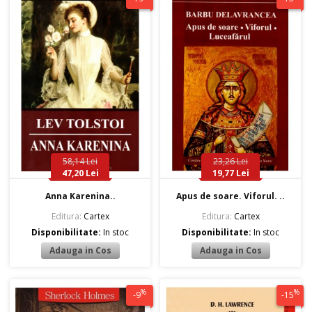
58,14 Lei
23,26 Lei
47,20 Lei
19,77 Lei
Anna Karenina..
Apus de soare. Viforul. ..
Editura:
Cartex
Editura:
Cartex
Disponibilitate:
In stoc
Disponibilitate:
In stoc
%
%
-9
-15