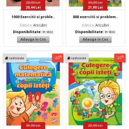
28,00 Lei
30,00 Lei
20,44 Lei
21,90 Lei
1000 Exercitii si proble..
888 exercitii si problem..
Editura:
Ars Libri
Editura:
Ars Libri
Disponibilitate:
In stoc
Disponibilitate:
In stoc
%
%
-20
-20
rasfoieste
rasfoieste
35,00 Lei
25,00 Lei