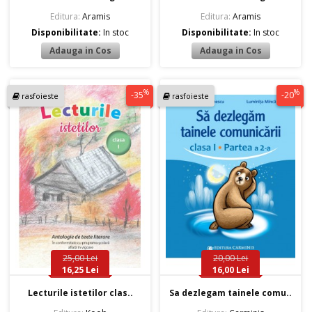
Editura:
Aramis
Editura:
Aramis
Disponibilitate:
In stoc
Disponibilitate:
In stoc
%
%
-35
-20
rasfoieste
rasfoieste
25,00 Lei
20,00 Lei
16,25 Lei
16,00 Lei
Lecturile istetilor clas..
Sa dezlegam tainele comu..