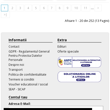
1
2
3
4
5
6
7
8
9
10
11
....
>
>|
Afisare 1 - 20 din 252 (13 Pagini)
Informatii
Extra
Contact
Edituri
GDPR - Regulamentul General
Oferte speciale
Pentru Protectia Datelor
Personale
Despre noi
Transport
Politica de confidentialitate
Termeni si conditii
Voucher educational / social
SEAP - SICAP
Contul tau
Adresa E-Mail: