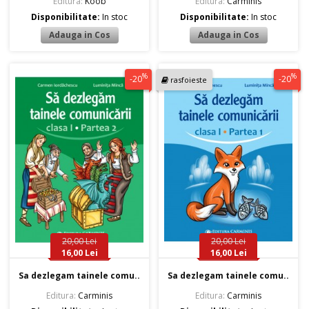
Editura:
Koob
Editura:
Carminis
Disponibilitate:
In stoc
Disponibilitate:
In stoc
%
%
-20
-20
rasfoieste
20,00 Lei
20,00 Lei
16,00 Lei
16,00 Lei
Sa dezlegam tainele comu..
Sa dezlegam tainele comu..
Editura:
Carminis
Editura:
Carminis