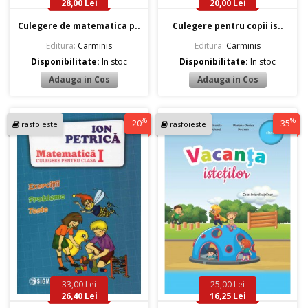
28,00 Lei
20,00 Lei
Culegere de matematica p..
Culegere pentru copii is..
Editura:
Carminis
Editura:
Carminis
Disponibilitate:
In stoc
Disponibilitate:
In stoc
%
%
-20
-35
rasfoieste
rasfoieste
33,00 Lei
25,00 Lei
26,40 Lei
16,25 Lei