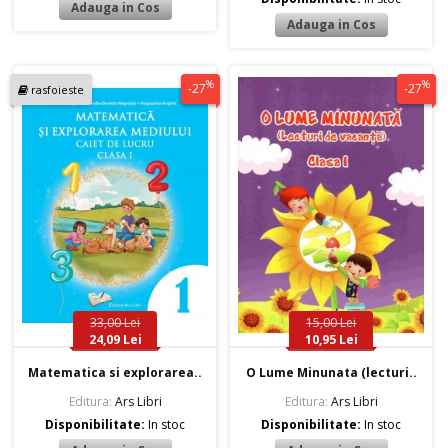
%
%
-27
-27
rasfoieste
33,00 Lei
15,00 Lei
24,09 Lei
10,95 Lei
Matematica si explorarea..
O Lume Minunata (lecturi..
Editura:
Ars Libri
Editura:
Ars Libri
Disponibilitate:
In stoc
Disponibilitate:
In stoc