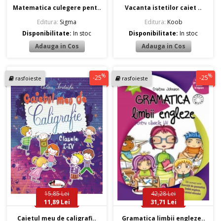
Matematica culegere pent..
Vacanta istetilor caiet ..
Editura:
Sigma
Editura:
Koob
Disponibilitate:
In stoc
Disponibilitate:
In stoc
%
%
-25
-25
rasfoieste
rasfoieste
15,85 Lei
42,28 Lei
11,89 Lei
31,71 Lei
Caietul meu de caligrafi..
Gramatica limbii engleze..