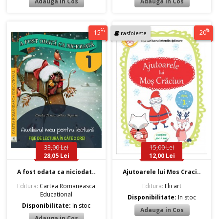
%
%
-15
-20
rasfoieste
33,00 Lei
15,00 Lei
28,05 Lei
12,00 Lei
A fost odata ca niciodat..
Ajutoarele lui Mos Craci..
Editura:
Cartea Romaneasca
Editura:
Elicart
Educational
Disponibilitate:
In stoc
Disponibilitate:
In stoc