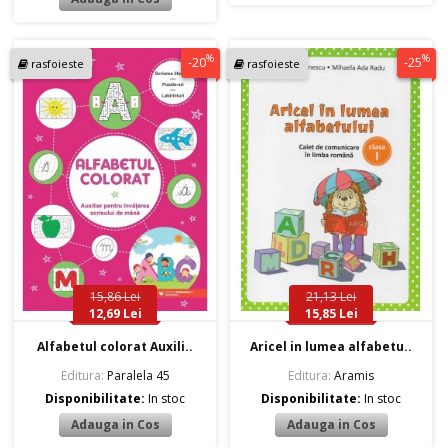
%
%
-20
-25
rasfoieste
rasfoieste
15,86 Lei
21,13 Lei
12,69 Lei
15,85 Lei
Alfabetul colorat Auxili..
Aricel in lumea alfabetu..
Editura:
Paralela 45
Editura:
Aramis
Disponibilitate:
In stoc
Disponibilitate:
In stoc