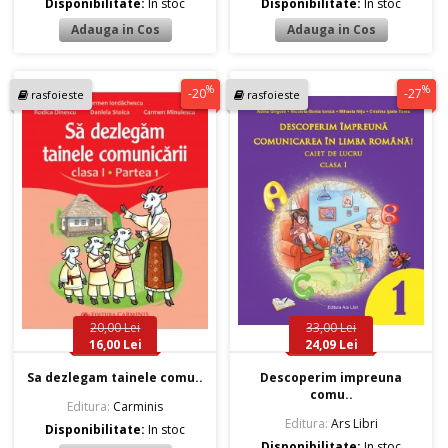
Disponibilitate:
In stoc
Disponibilitate:
In stoc
%
%
-20
-27
rasfoieste
rasfoieste
20,00 Lei
33,00 Lei
16,00 Lei
24,09 Lei
Sa dezlegam tainele comu..
Descoperim impreuna
comu..
Editura:
Carminis
Editura:
Ars Libri
Disponibilitate:
In stoc
Disponibilitate:
In stoc