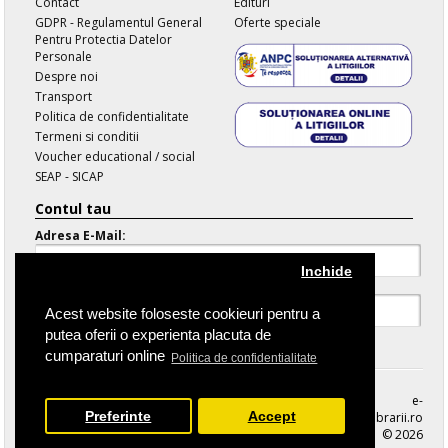
Contact
Edituri
GDPR - Regulamentul General
Oferte speciale
Pentru Protectia Datelor
Personale
Despre noi
Transport
Politica de confidentialitate
Termeni si conditii
Voucher educational / social
SEAP - SICAP
Contul tau
Adresa E-Mail:
Inchide
Parola:
Acest website foloseste cookieuri pentru a
putea oferii o experienta placuta de
Parola Uitata
cumparaturi online
Politica de confidentialitate
e-
Preferinte
Accept
librarii.ro
© 2026