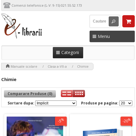
Comenzi telefonice (L-V: 9-15) 021.55.52.173
Meniu
Categorii
>
>
>
Manuale scolare
Clasa a-VII-a
Chimie
Chimie
Comparare Produse (0)
Sortare dupa:
Produse pe pagina:
%
%
-5
-20