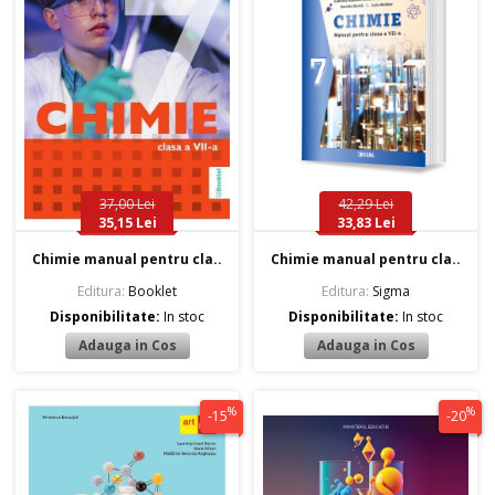
37,00 Lei
42,29 Lei
35,15 Lei
33,83 Lei
Chimie manual pentru cla..
Chimie manual pentru cla..
Editura:
Booklet
Editura:
Sigma
Disponibilitate:
In stoc
Disponibilitate:
In stoc
%
%
-15
-20