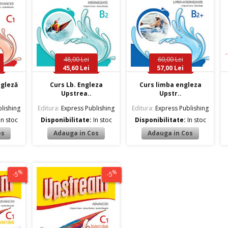
48,00 Lei
60,00 Lei
45,60 Lei
57,00 Lei
ngleză
Curs Lb. Engleza
Curs limba engleza
Upstrea..
Upstr..
lishing
Editura:
Express Publishing
Editura:
Express Publishing
In stoc
Disponibilitate:
In stoc
Disponibilitate:
In stoc
%
%
-5
-5