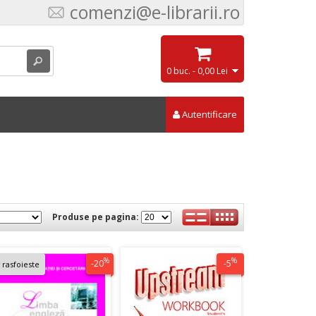
comenzi@e-librarii.ro
0 buc. - 0,00 Lei
Autentificare
Produse pe pagina:
%
%
-20
-5
rasfoieste