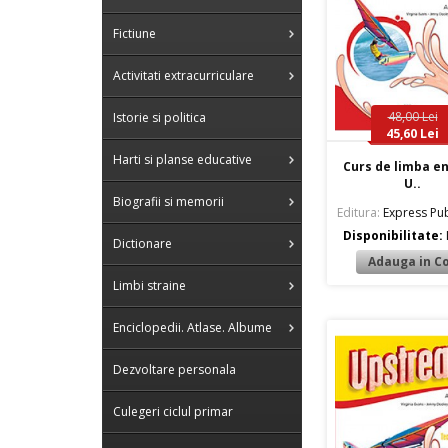
Fictiune
Activitati extracurriculare
48,00 Lei
Istorie si politica
45,60 Lei
Harti si planse educative
Curs de limba e
U..
Biografii si memorii
Editura:
Express Pub
Disponibilitate:
Dictionare
Limbi straine
Enciclopedii. Atlase. Albume
Dezvoltare personala
Culegeri ciclul primar