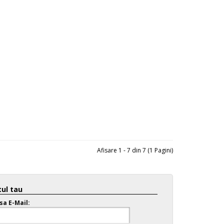
Afisare 1 - 7 din 7 (1 Pagini)
ul tau
sa E-Mail: