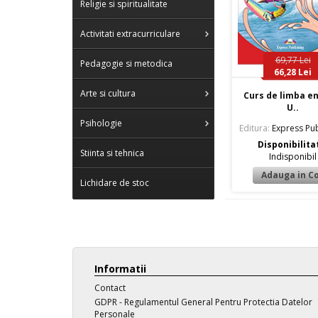
Religie si spiritualitate
Activitati extracurriculare
69,77 Lei
Pedagogie si metodica
66,28 Lei
Arte si cultura
Curs de limba e
U..
Psihologie
Editura:
Express Pub
Disponibilita
Stiinta si tehnica
Indisponibil
Lichidare de stoc
Informatii
Contact
GDPR - Regulamentul General Pentru Protectia Datelor
Personale