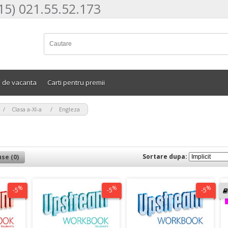
15) 021.55.52.173
e de vacanta
Carti pentru premii
>
>
Clasa a-XI-a
Engleza
Sortare dupa:
se (0)
%
%
%
-5
-5
-5