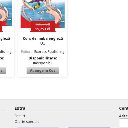
62,37 Lei
59,25 Lei
ngleză
Curs de limba engleză
U..
lishing
Editura:
Express Publishing
te:
Disponibilitate:
Indisponibil
Extra
Cont
Edituri
Adre
Oferte speciale