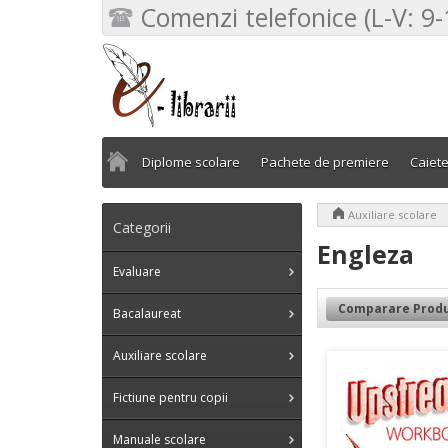
Comenzi telefonice (L-V: 9-
Diplome scolare
Pachete de premiere
Caiet
>
Auxiliare scolare
Categorii
Engleza
Evaluare
Comparare Produ
Bacalaureat
Auxiliare scolare
Fictiune pentru copii
Manuale scolare