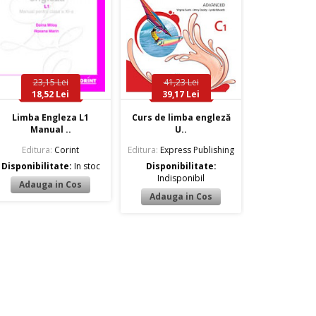
23,15 Lei
41,23 Lei
18,52 Lei
39,17 Lei
Limba Engleza L1
Curs de limba engleză
Manual ..
U..
Editura:
Corint
Editura:
Express Publishing
Disponibilitate:
In stoc
Disponibilitate:
Indisponibil