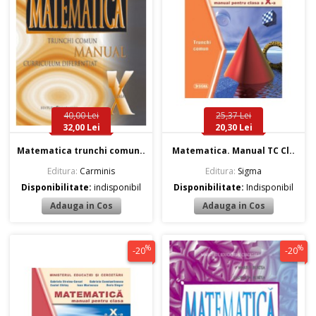
40,00 Lei
25,37 Lei
32,00 Lei
20,30 Lei
Matematica trunchi comun..
Matematica. Manual TC Cl..
Editura:
Carminis
Editura:
Sigma
Disponibilitate:
indisponibil
Disponibilitate:
Indisponibil
%
%
-20
-20