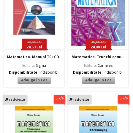
30,66 Lei
30,00 Lei
24,53 Lei
24,00 Lei
Matematica. Manual TC+CD..
Matematica. Trunchi comu..
Editura:
Sigma
Editura:
Carminis
Disponibilitate:
Indisponibil
Disponibilitate:
indisponibil
%
%
-15
-15
rasfoieste
rasfoieste