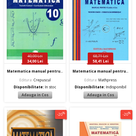
40,00 Lei
68,71 Lei
34,00 Lei
58,41 Lei
Matematica manual pentru..
Matematica manual pentru..
Editura:
Crepuscul
Editura:
Mathpress
Disponibilitate:
In stoc
Disponibilitate:
Indisponibil
%
%
-20
-20