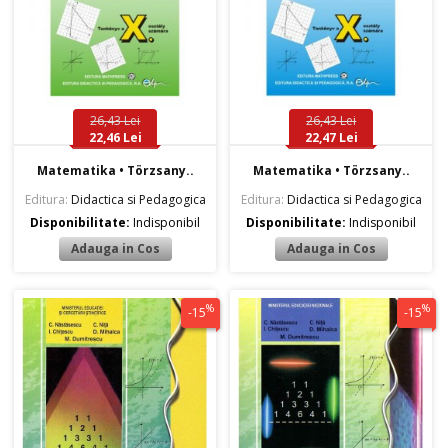
26,43 Lei
26,43 Lei
22,46 Lei
22,47 Lei
Matematika • Törzsany..
Matematika • Törzsany..
Editura:
Didactica si Pedagogica
Editura:
Didactica si Pedagogica
Disponibilitate:
Indisponibil
Disponibilitate:
Indisponibil
%
%
-15
-15