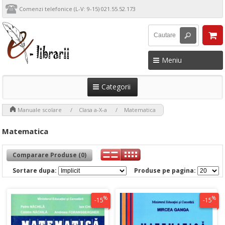
Comenzi telefonice (L-V: 9-15) 021.55.52.173
Meniu
Categorii
>
>
>
Manuale scolare
Clasa a-X-a
Matematica
Matematica
Comparare Produse (0)
Sortare dupa:
Produse pe pagina:
%
%
-15
-15