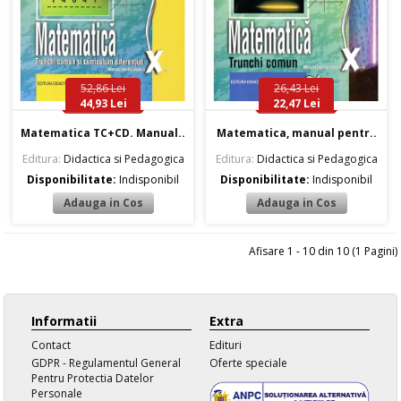
52,86 Lei
26,43 Lei
44,93 Lei
22,47 Lei
Matematica TC+CD. Manual..
Matematica, manual pentr..
Editura:
Didactica si Pedagogica
Editura:
Didactica si Pedagogica
Disponibilitate:
Indisponibil
Disponibilitate:
Indisponibil
Afisare 1 - 10 din 10 (1 Pagini)
Informatii
Extra
Contact
Edituri
GDPR - Regulamentul General
Oferte speciale
Pentru Protectia Datelor
Personale