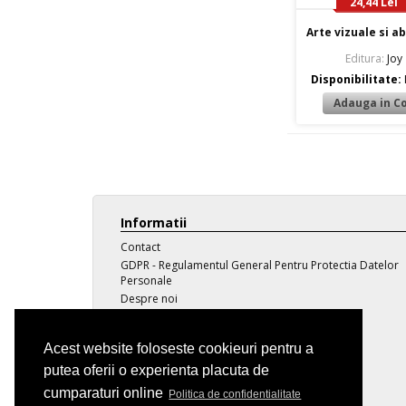
24,44 Lei
Arte vizuale si abi
Editura:
Joy
Disponibilitate:
Informatii
Contact
GDPR - Regulamentul General Pentru Protectia Datelor
Personale
Despre noi
Transport
Politica de confidentialitate
Acest website foloseste cookieuri pentru a
Termeni si conditii
putea oferii o experienta placuta de
Voucher educational / social
SEAP - SICAP
cumparaturi online
Politica de confidentialitate