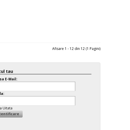
Afisare 1 - 12 din 12 (1 Pagini)
ul tau
sa E-Mail:
la:
a Uitata