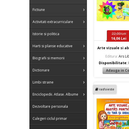
Fictiune
Activitati extracurriculare
22,00 Lei
Istorie si politica
16,06 Lei
Harti si planse educative
Arte vizuale si abi
Editura:
Ars Lib
Biografii si memorii
Disponibilitate:
Dictionare
Limbi straine
rasfoieste
Enciclopedii. Atlase. Albume
Dezvoltare personala
Culegeri ciclul primar