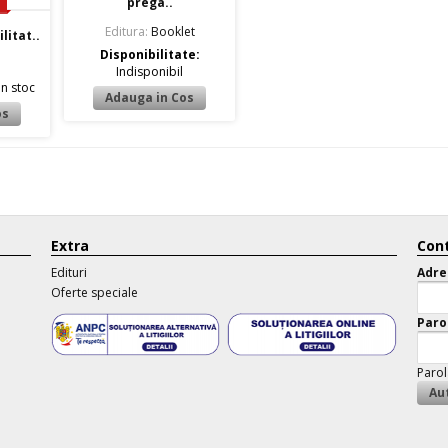
prega..
Editura:
Booklet
litat..
Disponibilitate:
Indisponibil
In stoc
Extra
Cont
Edituri
Adre
Oferte speciale
Paro
Parol