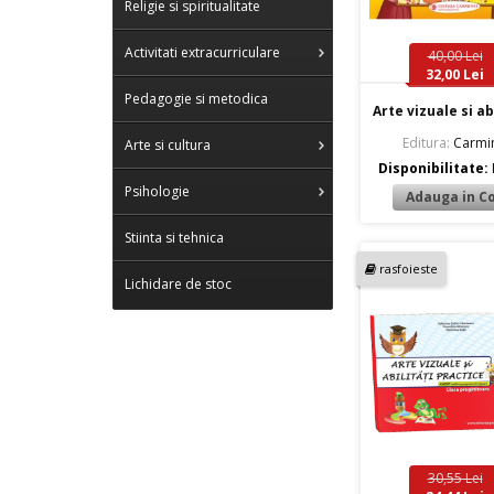
Religie si spiritualitate
Activitati extracurriculare
40,00 Lei
32,00 Lei
Pedagogie si metodica
Arte vizuale si abi
Editura:
Carmin
Arte si cultura
Disponibilitate:
Psihologie
Stiinta si tehnica
rasfoieste
Lichidare de stoc
30,55 Lei