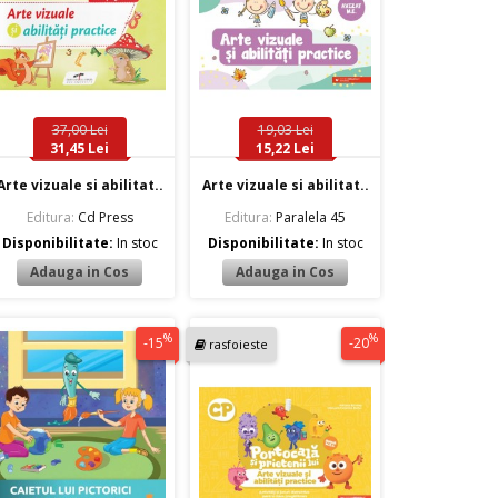
37,00 Lei
19,03 Lei
31,45 Lei
15,22 Lei
Arte vizuale si abilitat..
Arte vizuale si abilitat..
Editura:
Cd Press
Editura:
Paralela 45
Disponibilitate:
In stoc
Disponibilitate:
In stoc
%
%
-15
-20
rasfoieste