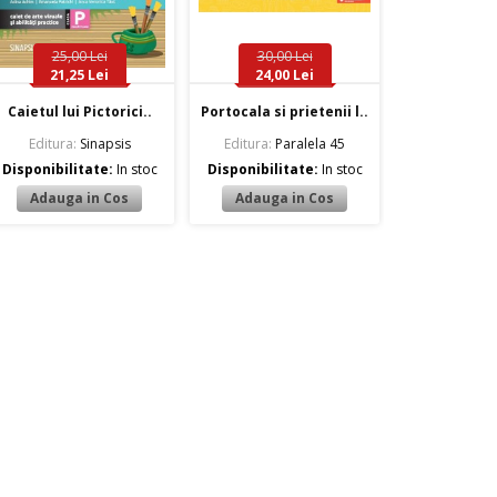
25,00 Lei
30,00 Lei
21,25 Lei
24,00 Lei
Caietul lui Pictorici..
Portocala si prietenii l..
Editura:
Sinapsis
Editura:
Paralela 45
Disponibilitate:
In stoc
Disponibilitate:
In stoc