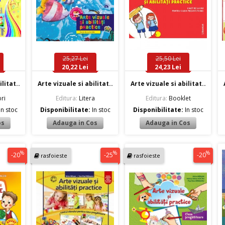
25,27 Lei
25,50 Lei
20,22 Lei
24,23 Lei
litat..
Arte vizuale si abilitat..
Arte vizuale si abilitat..
ri
Editura:
Litera
Editura:
Booklet
In stoc
Disponibilitate:
In stoc
Disponibilitate:
In stoc
%
%
%
-20
-25
-20
rasfoieste
rasfoieste