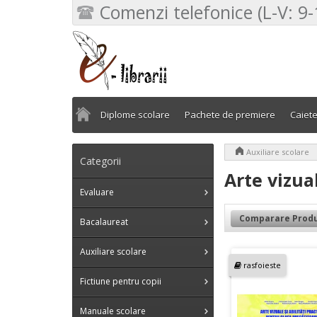
Comenzi telefonice (L-V: 9-
Diplome scolare
Pachete de premiere
Caiet
>
Auxiliare scolare
Categorii
Arte vizual
Evaluare
Comparare Produ
Bacalaureat
Auxiliare scolare
rasfoieste
Fictiune pentru copii
Manuale scolare