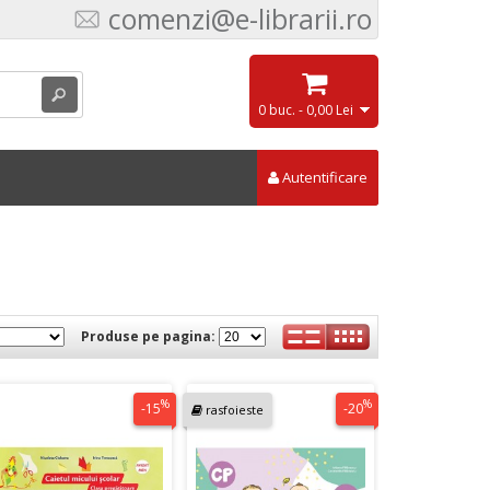
comenzi@e-librarii.ro
0 buc. - 0,00 Lei
Autentificare
Produse pe pagina:
%
%
-15
-20
rasfoieste