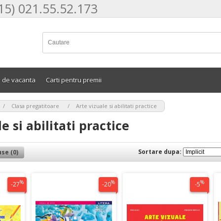
15) 021.55.52.173
e de vacanta
Carti pentru premii
>
>
Clasa pregatitoare
Arte vizuale si abilitati practice
e si abilitati practice
Sortare dupa:
se (0)
%
%
%
-27
-20
-5