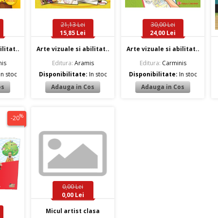
21,13 Lei
30,00 Lei
15,85 Lei
24,00 Lei
litat..
Arte vizuale si abilitat..
Arte vizuale si abilitat..
is
Editura:
Aramis
Editura:
Carminis
In stoc
Disponibilitate:
In stoc
Disponibilitate:
In stoc
%
-20
0,00 Lei
0,00 Lei
Micul artist clasa