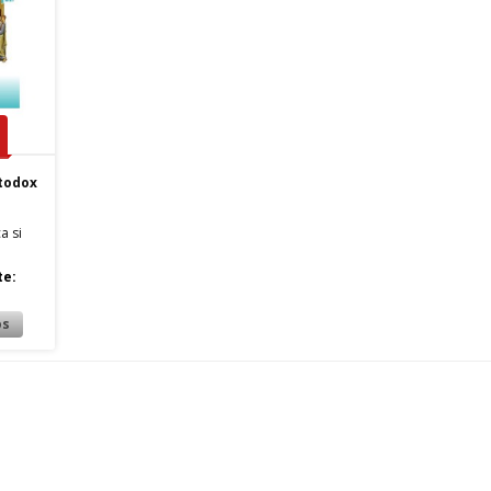
rtodox
a si
te: