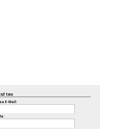
ul tau
sa E-Mail:
la: