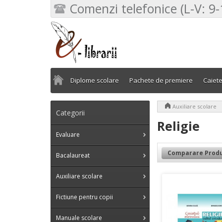
Comenzi telefonice (L-V: 9-
Diplome scolare
Pachete de premiere
Caiet
>
Auxiliare scolare
Categorii
Religie
Evaluare
Comparare Produ
Bacalaureat
Auxiliare scolare
Fictiune pentru copii
Manuale scolare