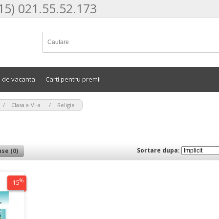
15) 021.55.52.173
e de vacanta
Carti pentru premii
>
>
Clasa a-VI-a
Religie
Sortare dupa:
se (0)
%
-15