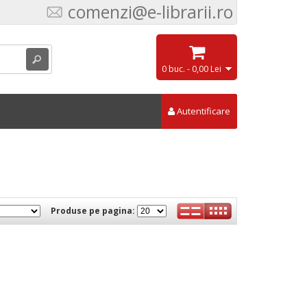
comenzi@e-librarii.ro
0 buc. - 0,00 Lei
Autentificare
Produse pe pagina: