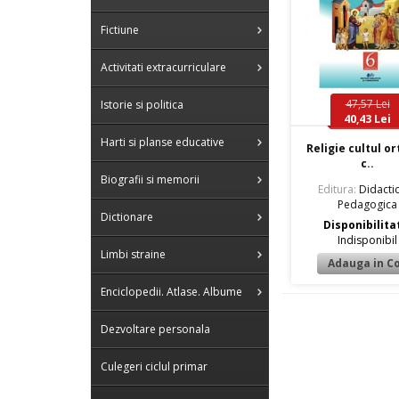
Fictiune
Activitati extracurriculare
47,57 Lei
Istorie si politica
40,43 Lei
Harti si planse educative
Religie cultul o
c..
Biografii si memorii
Editura:
Didactic
Pedagogica
Dictionare
Disponibilita
Indisponibil
Limbi straine
Enciclopedii. Atlase. Albume
Dezvoltare personala
Culegeri ciclul primar