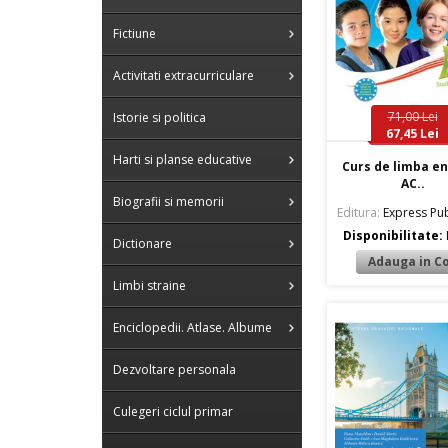
Fictiune
Activitati extracurriculare
71,00 Lei
Istorie si politica
67,45 Lei
Harti si planse educative
Curs de limba e
AC..
Biografii si memorii
Editura:
Express Pub
Disponibilitate:
Dictionare
Limbi straine
Enciclopedii. Atlase. Albume
Dezvoltare personala
Culegeri ciclul primar