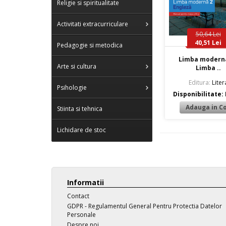
Religie si spiritualitate
Activitati extracurriculare
50,64 Lei
40,51 Lei
Pedagogie si metodica
Limba moderna
Arte si cultura
Limba ..
Editura:
Liter
Psihologie
Disponibilitate:
Stiinta si tehnica
Lichidare de stoc
Informatii
Contact
GDPR - Regulamentul General Pentru Protectia Datelor
Personale
Despre noi