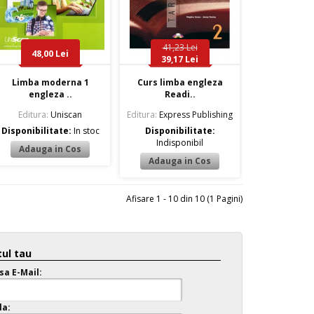
41,23 Lei
48,00 Lei
39,17 Lei
Limba moderna 1
Curs limba engleza
engleza ..
Readi..
Editura:
Uniscan
Editura:
Express Publishing
Disponibilitate:
In stoc
Disponibilitate:
Indisponibil
Afisare 1 - 10 din 10 (1 Pagini)
ul tau
sa E-Mail:
la: