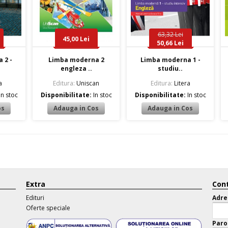
63,32 Lei
45,00 Lei
50,66 Lei
 2 -
Limba moderna 2
Limba moderna 1 -
engleza ..
studiu..
a
Editura:
Uniscan
Editura:
Litera
In stoc
Disponibilitate:
In stoc
Disponibilitate:
In stoc
Extra
Cont
Edituri
Adre
Oferte speciale
Paro