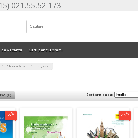
15) 021.55.52.173
e de vacanta
Carti pentru premii
>
>
Clasa a-VI-a
Engleza
Sortare dupa:
se (0)
%
%
-5
-15