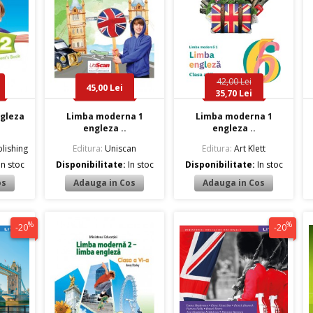
42,00 Lei
45,00 Lei
35,70 Lei
ngleza
Limba moderna 1
Limba moderna 1
engleza ..
engleza ..
lishing
Editura:
Uniscan
Editura:
Art Klett
In stoc
Disponibilitate:
In stoc
Disponibilitate:
In stoc
%
%
-20
-20