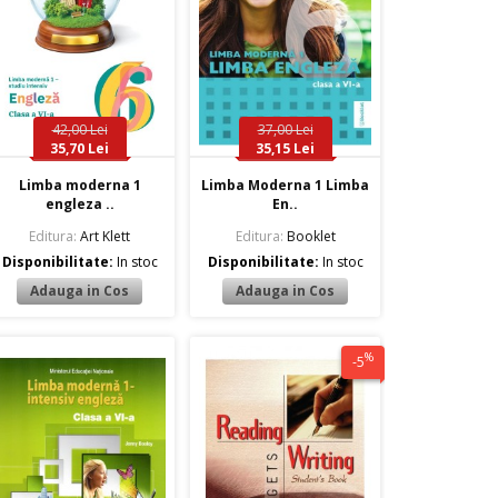
42,00 Lei
37,00 Lei
35,70 Lei
35,15 Lei
Limba moderna 1
Limba Moderna 1 Limba
engleza ..
En..
Editura:
Art Klett
Editura:
Booklet
Disponibilitate:
In stoc
Disponibilitate:
In stoc
%
-5