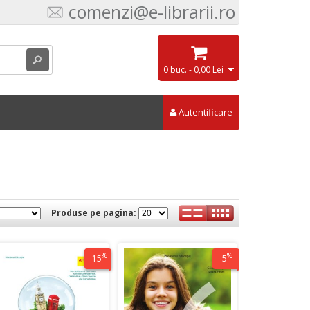
comenzi@e-librarii.ro
0 buc. - 0,00 Lei
Autentificare
Produse pe pagina:
%
%
-15
-5