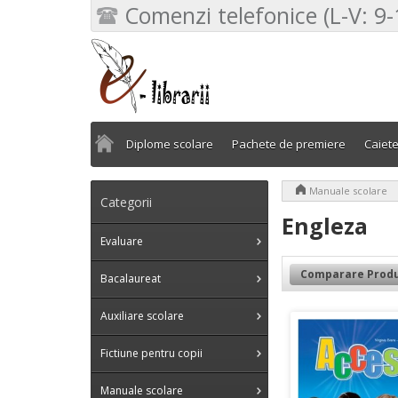
Comenzi telefonice (L-V: 9-
Diplome scolare
Pachete de premiere
Caiet
>
Manuale scolare
Categorii
Engleza
Evaluare
Comparare Produ
Bacalaureat
Auxiliare scolare
Fictiune pentru copii
Manuale scolare