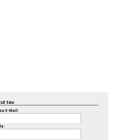
ul tau
sa E-Mail:
la: