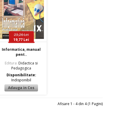
23,26 Lei
19,77 Lei
Informatica, manual
pent..
Editura:
Didactica si
Pedagogica
Disponibilitate:
Indisponibil
Afisare 1 - 4 din 4 (1 Pagini)