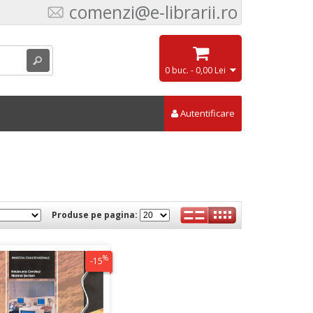
comenzi@e-librarii.ro
0 buc. - 0,00 Lei
Autentificare
Produse pe pagina:
%
-15