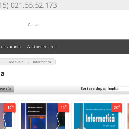
15) 021.55.52.173
e de vacanta
Carti pentru premii
>
>
Clasa a-IX-a
Informatica
ca
Sortare dupa:
se (0)
%
%
%
-15
-15
-20