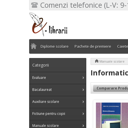
Comenzi telefonice (L-V: 9-
Diplome scolare
Pachete de premiere
Caiet
>
Manuale scolare
Categorii
Informati
Evaluare
Comparare Produ
Bacalaureat
Auxiliare scolare
Fictiune pentru copii
Manuale scolare