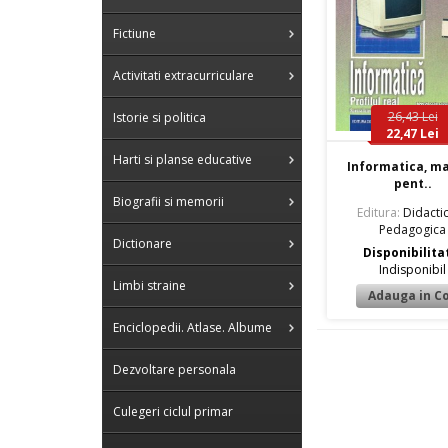
Fictiune
Activitati extracurriculare
26,43 Lei
Istorie si politica
22,47 Lei
Harti si planse educative
Informatica, m
pent..
Biografii si memorii
Editura:
Didactic
Pedagogica
Dictionare
Disponibilita
Indisponibil
Limbi straine
Enciclopedii. Atlase. Albume
Dezvoltare personala
Culegeri ciclul primar