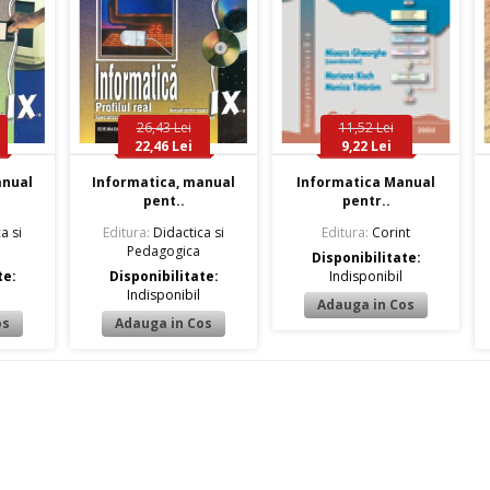
26,43 Lei
11,52 Lei
22,46 Lei
9,22 Lei
anual
Informatica, manual
Informatica Manual
pent..
pentr..
a si
Editura:
Didactica si
Editura:
Corint
Pedagogica
Disponibilitate:
te:
Disponibilitate:
Indisponibil
Indisponibil