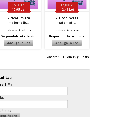
15,00 Lei
17,00 Lei
10,95 Lei
12,41 Lei
Piticot invata
Piticot invata
matematic..
matematic..
Editura:
Ars Libri
Editura:
Ars Libri
Disponibilitate:
In stoc
Disponibilitate:
In stoc
Afisare 1 - 15 din 15 (1 Pagini)
ul tau
sa E-Mail:
la:
a Uitata