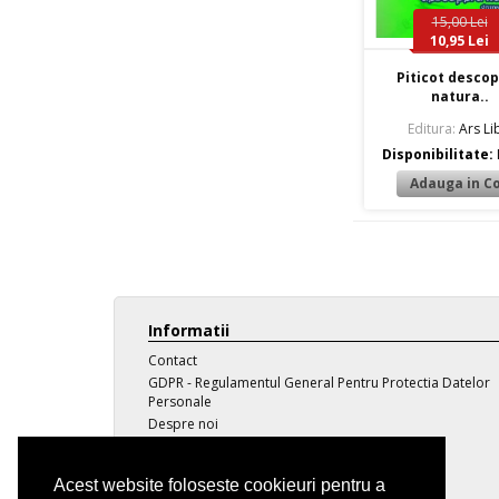
15,00 Lei
10,95 Lei
Piticot desco
natura..
Editura:
Ars Lib
Disponibilitate:
Informatii
Contact
GDPR - Regulamentul General Pentru Protectia Datelor
Personale
Despre noi
Transport
Politica de confidentialitate
Acest website foloseste cookieuri pentru a
Termeni si conditii