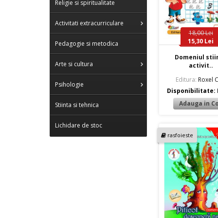
Religie si spiritualitate
Activitati extracurriculare
18,00 Lei
15,30 Lei
Pedagogie si metodica
Domeniul stii
Arte si cultura
activit..
Editura:
Roxel C
Psihologie
Disponibilitate:
Stiinta si tehnica
Lichidare de stoc
rasfoieste