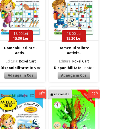
18,00 Lei
18,00 Lei
15,30 Lei
15,30 Lei
Domeniul stiinte -
Domeniul stiinte
activ..
activit..
Editura:
Roxel Cart
Editura:
Roxel Cart
Disponibilitate:
In stoc
Disponibilitate:
In stoc
%
%
-15
-27
rasfoieste