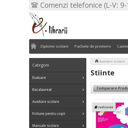
Comenzi telefonice (L-V: 9-
Diplome scolare
Pachete de premiere
Caiet
>
Auxiliare scolare
Categorii
Stiinte
Evaluare
Comparare Produ
Bacalaureat
Auxiliare scolare
rasfoieste
Fictiune pentru copii
Manuale scolare