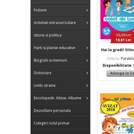
Fictiune
Activitati extracurriculare
23,26 Lei
Istorie si politica
18,61 Lei
Harti si planse educative
Hai la gradi! Stiin
Editura:
Paralel
Biografii si memorii
Disponibilitate:
Dictionare
Limbi straine
Enciclopedii. Atlase. Albume
Dezvoltare personala
Culegeri ciclul primar