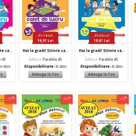
21,14 Lei
23,26 Lei
16,91 Lei
18,61 Lei
te ca..
Hai la gradi! Stiinte ca..
Hai la gradi! Stiinte ca..
a 45
Editura:
Paralela 45
Editura:
Paralela 45
In stoc
Disponibilitate:
In stoc
Disponibilitate:
In stoc
%
%
%
-15
-15
-15