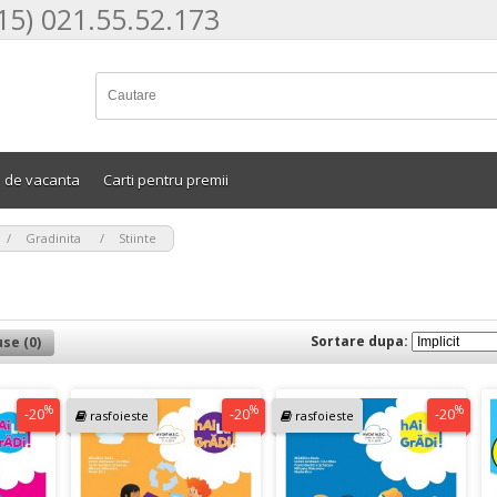
15) 021.55.52.173
e de vacanta
Carti pentru premii
>
>
Gradinita
Stiinte
Sortare dupa:
se (0)
%
%
%
-20
-20
-20
rasfoieste
rasfoieste