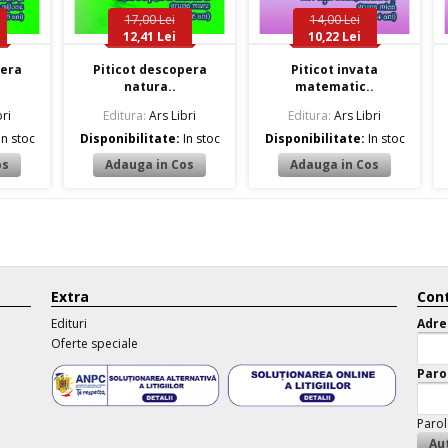
17,00 Lei
14,00 Lei
12,41 Lei
10,22 Lei
pera
Piticot descopera
Piticot invata
natura..
matematic..
ri
Editura:
Ars Libri
Editura:
Ars Libri
In stoc
Disponibilitate:
In stoc
Disponibilitate:
In stoc
Extra
Cont
Edituri
Adre
Oferte speciale
Paro
Parol