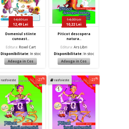
14,69 Lei
14,00 Lei
12,49 Lei
10,22 Lei
Domeniul stiinte
Piticot descopera
cunoast..
natura..
Editura:
Roxel Cart
Editura:
Ars Libri
Disponibilitate:
In stoc
Disponibilitate:
In stoc
%
%
-27
-27
rasfoieste
rasfoieste