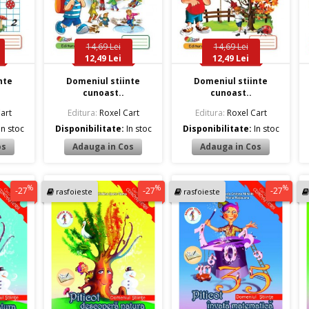
14,69 Lei
14,69 Lei
12,49 Lei
12,49 Lei
nte
Domeniul stiinte
Domeniul stiinte
cunoast..
cunoast..
art
Editura:
Roxel Cart
Editura:
Roxel Cart
In stoc
Disponibilitate:
In stoc
Disponibilitate:
In stoc
%
%
%
-27
-27
-27
rasfoieste
rasfoieste