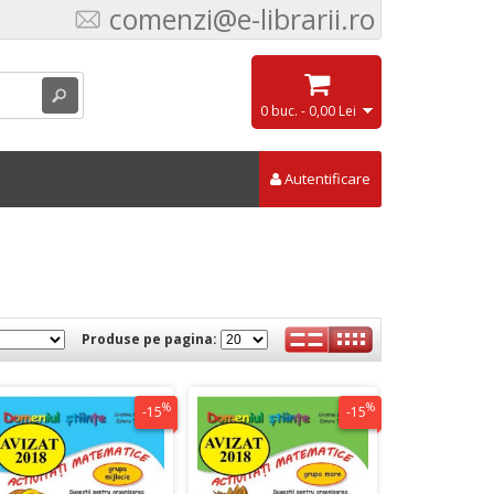
comenzi@e-librarii.ro
0 buc. - 0,00 Lei
Autentificare
Produse pe pagina:
%
%
-15
-15