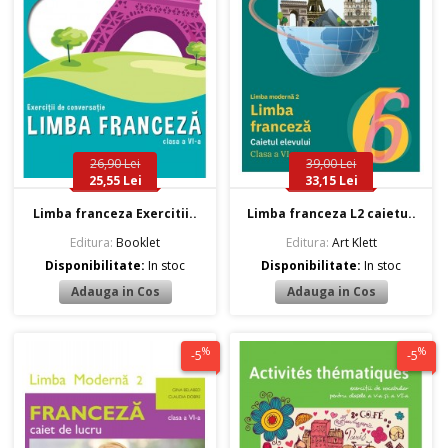
26,90 Lei
39,00 Lei
25,55 Lei
33,15 Lei
Limba franceza Exercitii..
Limba franceza L2 caietu..
Editura:
Booklet
Editura:
Art Klett
Disponibilitate:
In stoc
Disponibilitate:
In stoc
%
%
-5
-5