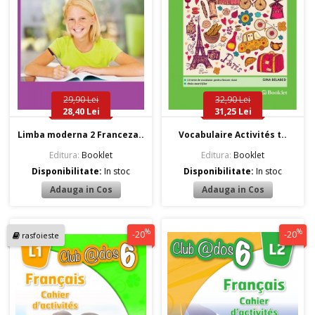
29,90 Lei
32,90 Lei
28,40 Lei
31,25 Lei
Limba moderna 2 Franceza..
Vocabulaire Activités t..
Editura:
Booklet
Editura:
Booklet
Disponibilitate:
In stoc
Disponibilitate:
In stoc
%
%
-20
-20
rasfoieste