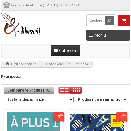
Comenzi telefonice (L-V: 9-15) 021.55.52.173
Meniu
Categorii
>
>
>
Auxiliare scolare
Clasa a-VI-a
Franceza
Franceza
Comparare Produse (0)
Sortare dupa:
Produse pe pagina:
%
%
-15
-15