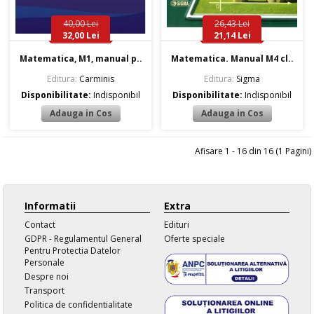
40,00 Lei
26,43 Lei
32,00 Lei
21,14 Lei
Matematica, M1, manual p..
Matematica. Manual M4 cl..
Editura:
Carminis
Editura:
Sigma
Disponibilitate:
Indisponibil
Disponibilitate:
Indisponibil
Afisare 1 - 16 din 16 (1 Pagini)
Informatii
Extra
Contact
Edituri
GDPR - Regulamentul General
Oferte speciale
Pentru Protectia Datelor
Personale
Despre noi
Transport
Politica de confidentialitate