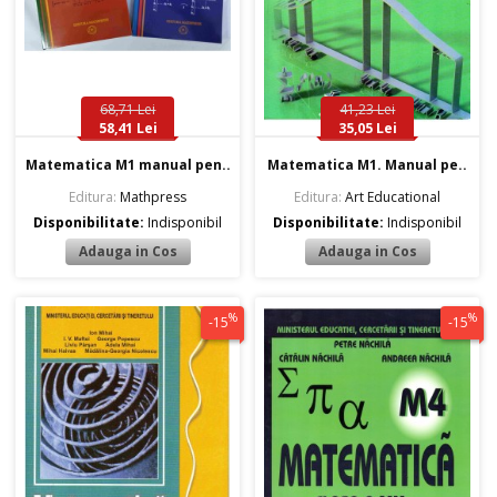
68,71 Lei
41,23 Lei
58,41 Lei
35,05 Lei
Matematica M1 manual pen..
Matematica M1. Manual pe..
Editura:
Mathpress
Editura:
Art Educational
Disponibilitate:
Indisponibil
Disponibilitate:
Indisponibil
%
%
-15
-15