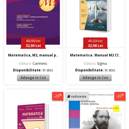
40,00 Lei
41,23 Lei
32,00 Lei
32,98 Lei
Matematica, M2, manual p..
Matematica. Manual M2 Cl..
Editura:
Carminis
Editura:
Sigma
Disponibilitate:
In stoc
Disponibilitate:
In stoc
%
%
-20
-20
rasfoieste