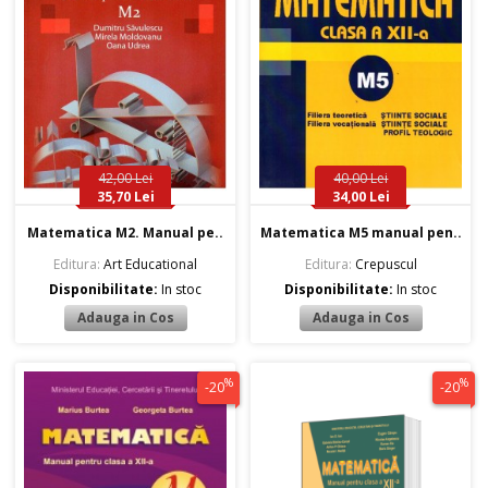
42,00 Lei
40,00 Lei
35,70 Lei
34,00 Lei
Matematica M2. Manual pe..
Matematica M5 manual pen..
Editura:
Art Educational
Editura:
Crepuscul
Disponibilitate:
In stoc
Disponibilitate:
In stoc
%
%
-20
-20