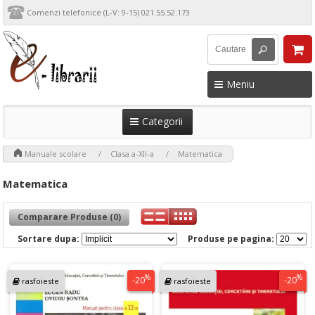
Comenzi telefonice (L-V: 9-15) 021.55.52.173
Meniu
Categorii
>
>
>
Manuale scolare
Clasa a-XII-a
Matematica
Matematica
Comparare Produse (0)
Sortare dupa:
Produse pe pagina:
%
%
-20
-20
rasfoieste
rasfoieste