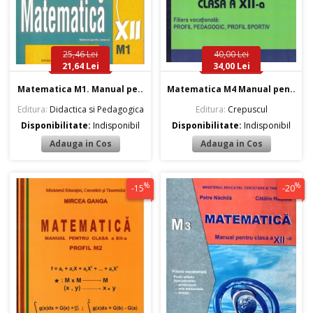
25,46 Lei
40,00 Lei
21,64 Lei
34,00 Lei
Matematica M1. Manual pe..
Matematica M4 Manual pen..
Editura:
Didactica si Pedagogica
Editura:
Crepuscul
Disponibilitate:
Indisponibil
Disponibilitate:
Indisponibil
%
%
-15
-20