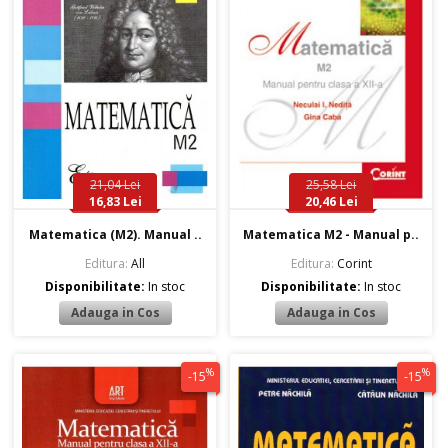
21,04 Lei
25,58 Lei
16,83 Lei
20,46 Lei
Matematica (M2). Manual ..
Matematica M2 - Manual p..
Editura:
All
Editura:
Corint
Disponibilitate:
In stoc
Disponibilitate:
In stoc
%
%
-15
-15