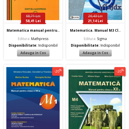
68,71 Lei
26,43 Lei
58,41 Lei
21,14 Lei
Matematica manual pentru..
Matematica. Manual M3 Cl..
Editura:
Mathpress
Editura:
Sigma
Disponibilitate:
Indisponibil
Disponibilitate:
Indisponibil
%
%
-20
-20