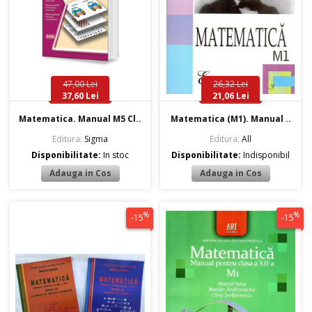
47,00 Lei
26,32 Lei
37,60 Lei
21,06 Lei
Matematica. Manual M5 Cl..
Matematica (M1). Manual ..
Editura:
Sigma
Editura:
All
Disponibilitate:
In stoc
Disponibilitate:
Indisponibil
%
%
-15
-15