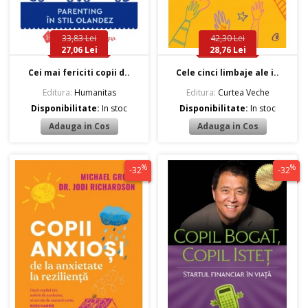
33,83 Lei
42,30 Lei
27,06 Lei
28,76 Lei
Cei mai fericiti copii d..
Cele cinci limbaje ale i..
Editura:
Humanitas
Editura:
Curtea Veche
Disponibilitate:
In stoc
Disponibilitate:
In stoc
%
%
-32
-32