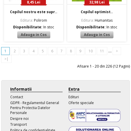
8,45 Lei
32,98 Lei
Copilul nostru este supr..
Copilul optimist..
Editura:
Polirom
Editura:
Humanitas
Disponibilitate:
In stoc
Disponibilitate:
In stoc
1
2
3
4
5
6
7
8
9
10
11
....
>
>|
Afisare 1 - 20 din 226 (12 Pagini)
Informatii
Extra
Contact
Edituri
GDPR - Regulamentul General
Oferte speciale
Pentru Protectia Datelor
Personale
Despre noi
Transport
Politica de confidentialitate