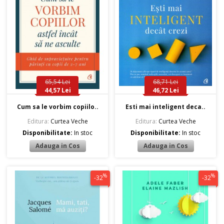
65,54 Lei
68,71 Lei
44,57 Lei
46,72 Lei
Cum sa le vorbim copiilo..
Esti mai inteligent deca..
Editura:
Curtea Veche
Editura:
Curtea Veche
Disponibilitate:
In stoc
Disponibilitate:
In stoc
%
%
-32
-32