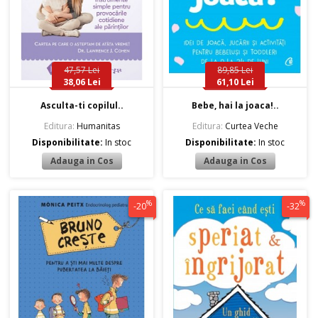
47,57 Lei
89,85 Lei
38,06 Lei
61,10 Lei
Asculta-ti copilul..
Bebe, hai la joaca!..
Editura:
Humanitas
Editura:
Curtea Veche
Disponibilitate:
In stoc
Disponibilitate:
In stoc
%
%
-20
-32