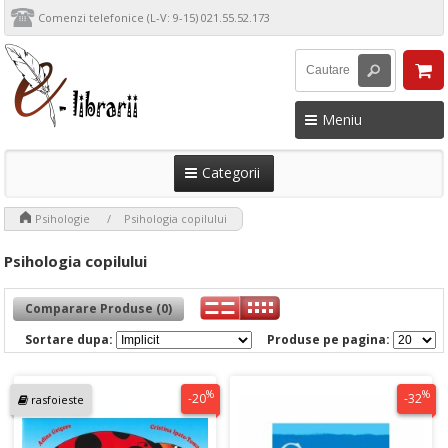
Comenzi telefonice (L-V: 9-15) 021.55.52.173
Meniu
Categorii
>
>
Psihologie
Psihologia copilului
Psihologia copilului
Comparare Produse (0)
Sortare dupa:
Produse pe pagina:
%
%
-20
-32
rasfoieste