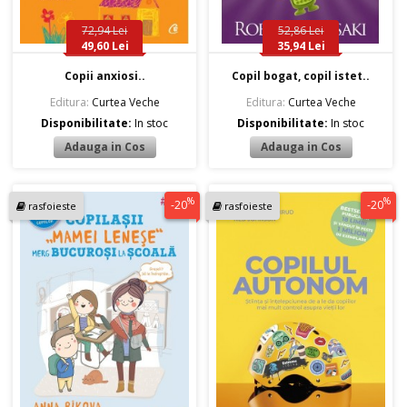
72,94 Lei
52,86 Lei
49,60 Lei
35,94 Lei
Copii anxiosi..
Copil bogat, copil istet..
Editura:
Curtea Veche
Editura:
Curtea Veche
Disponibilitate:
In stoc
Disponibilitate:
In stoc
%
%
-20
-20
rasfoieste
rasfoieste