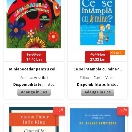
18,00 Lei
40,18 Lei
14,40 Lei
27,32 Lei
Miniabecedar pentru cel ..
Ce se intampla cu mine? ..
Editura:
Ars Libri
Editura:
Curtea Veche
Disponibilitate:
In stoc
Disponibilitate:
In stoc
%
%
-32
-32