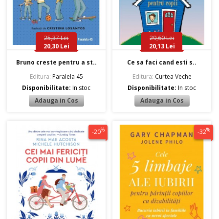
25,37 Lei
29,60 Lei
20,30 Lei
20,13 Lei
Bruno creste pentru a st..
Ce sa faci cand esti s..
Editura:
Paralela 45
Editura:
Curtea Veche
Disponibilitate:
In stoc
Disponibilitate:
In stoc
%
%
-20
-32