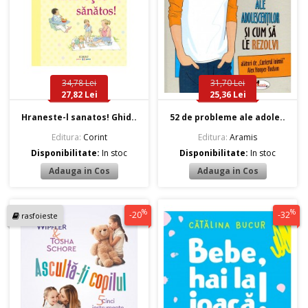
34,78 Lei
31,70 Lei
27,82 Lei
25,36 Lei
Hraneste-l sanatos! Ghid..
52 de probleme ale adole..
Editura:
Corint
Editura:
Aramis
Disponibilitate:
In stoc
Disponibilitate:
In stoc
%
%
-20
-32
rasfoieste