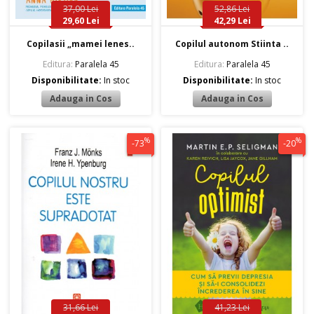
37,00 Lei
52,86 Lei
29,60 Lei
42,29 Lei
Copilasii „mamei lenes..
Copilul autonom Stiinta ..
Editura:
Paralela 45
Editura:
Paralela 45
Disponibilitate:
In stoc
Disponibilitate:
In stoc
%
%
-73
-20
31,66 Lei
41,23 Lei