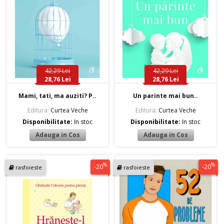
42,29 Lei
42,29 Lei
28,76 Lei
28,76 Lei
Mami, tati, ma auziti? P..
Un parinte mai bun..
Editura:
Curtea Veche
Editura:
Curtea Veche
Disponibilitate:
In stoc
Disponibilitate:
In stoc
%
%
-20
-20
rasfoieste
rasfoieste