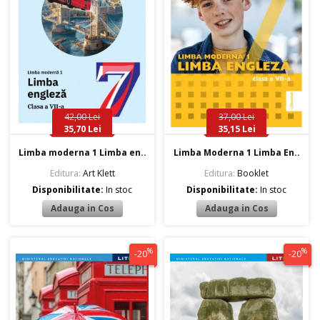
42,00 Lei
37,00 Lei
35,70 Lei
35,15 Lei
Limba moderna 1 Limba en..
Limba Moderna 1 Limba En..
Editura:
Art Klett
Editura:
Booklet
Disponibilitate:
In stoc
Disponibilitate:
In stoc
%
%
-20
-20