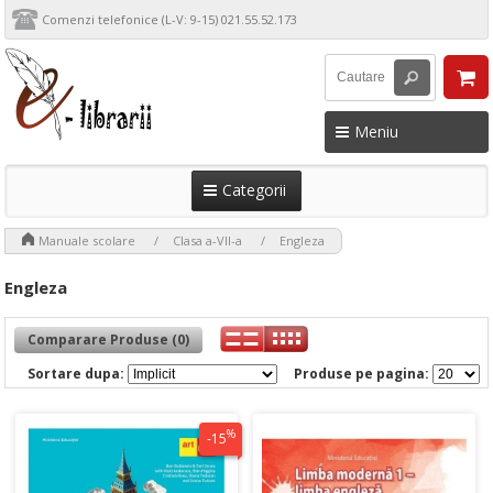
Comenzi telefonice (L-V: 9-15) 021.55.52.173
Meniu
Categorii
>
>
>
Manuale scolare
Clasa a-VII-a
Engleza
Engleza
Comparare Produse (0)
Sortare dupa:
Produse pe pagina:
%
-15