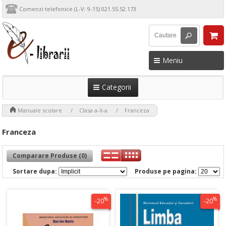
Comenzi telefonice (L-V: 9-15) 021.55.52.173
Meniu
Categorii
>
>
>
Manuale scolare
Clasa a-X-a
Franceza
Franceza
Comparare Produse (0)
Sortare dupa:
Produse pe pagina:
%
%
-20
-20