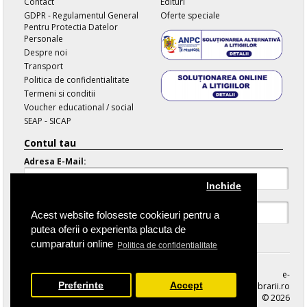
Contact
Edituri
GDPR - Regulamentul General
Oferte speciale
Pentru Protectia Datelor
Personale
Despre noi
Transport
Politica de confidentialitate
Termeni si conditii
Voucher educational / social
SEAP - SICAP
Contul tau
Adresa E-Mail:
Inchide
Parola:
Acest website foloseste cookieuri pentru a
putea oferii o experienta placuta de
Parola Uitata
cumparaturi online
Politica de confidentialitate
e-
Preferinte
Accept
librarii.ro
© 2026