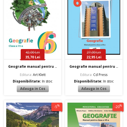
42,00 Lei
27,00 Lei
35,70 Lei
22,95 Lei
Geografie manual pentru ..
Geografie manual pentru ..
Editura:
Art Klett
Editura:
Cd Press
Disponibilitate:
In stoc
Disponibilitate:
In stoc
%
%
-5
-20