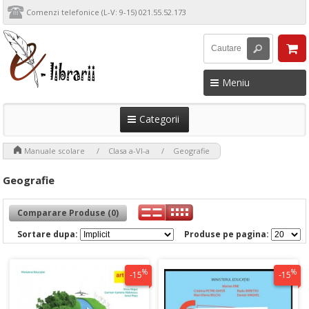
Comenzi telefonice (L-V: 9-15) 021.55.52.173
Meniu
Categorii
>
>
>
Manuale scolare
Clasa a-VI-a
Geografie
Geografie
Comparare Produse (0)
Sortare dupa:
Produse pe pagina:
%
%
-15
-15