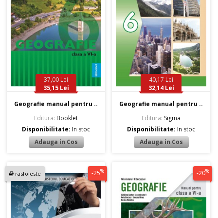
37,00 Lei
40,17 Lei
35,15 Lei
32,14 Lei
Geografie manual pentru ..
Geografie manual pentru ..
Editura:
Booklet
Editura:
Sigma
Disponibilitate:
In stoc
Disponibilitate:
In stoc
%
%
-25
-20
rasfoieste