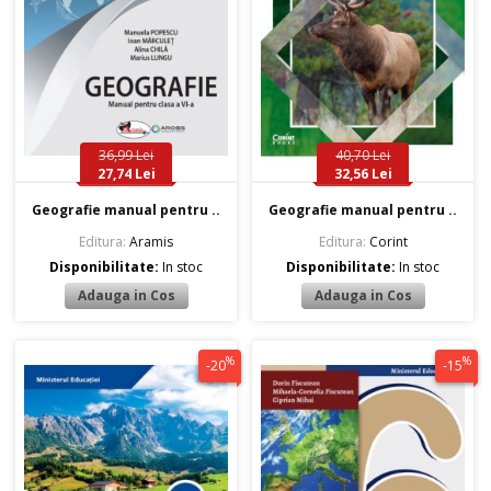
36,99 Lei
40,70 Lei
27,74 Lei
32,56 Lei
Geografie manual pentru ..
Geografie manual pentru ..
Editura:
Aramis
Editura:
Corint
Disponibilitate:
In stoc
Disponibilitate:
In stoc
%
%
-20
-15