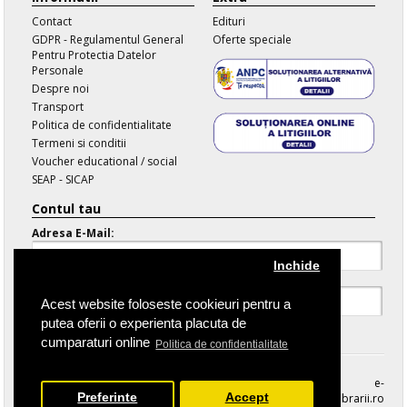
Contact
Edituri
GDPR - Regulamentul General
Oferte speciale
Pentru Protectia Datelor
Personale
Despre noi
Transport
Politica de confidentialitate
Termeni si conditii
Voucher educational / social
SEAP - SICAP
Contul tau
Adresa E-Mail:
Inchide
Parola:
Acest website foloseste cookieuri pentru a
putea oferii o experienta placuta de
Parola Uitata
cumparaturi online
Politica de confidentialitate
e-
Preferinte
Accept
librarii.ro