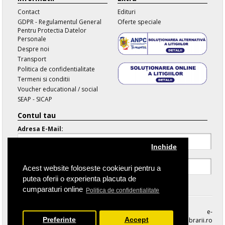
Contact
Edituri
GDPR - Regulamentul General
Oferte speciale
Pentru Protectia Datelor
Personale
Despre noi
Transport
Politica de confidentialitate
Termeni si conditii
Voucher educational / social
SEAP - SICAP
Contul tau
Adresa E-Mail:
Inchide
Parola:
Acest website foloseste cookieuri pentru a
putea oferii o experienta placuta de
Parola Uitata
cumparaturi online
Politica de confidentialitate
e-
Preferinte
Accept
librarii.ro