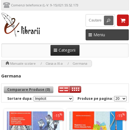
Comenzi telefonice (L-V: 9-15) 021.55.52.173
Meniu
Categorii
>
>
>
Manuale scolare
Clasa a-XI-a
Germana
Germana
Comparare Produse (0)
Sortare dupa:
Produse pe pagina:
%
%
-15
-15