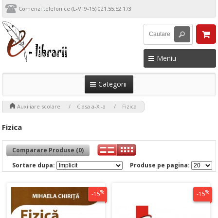
Comenzi telefonice (L-V: 9-15) 021.55.52.173
Meniu
Categorii
>
>
>
Auxiliare scolare
Clasa a-XI-a
Fizica
Fizica
Comparare Produse (0)
Sortare dupa:
Produse pe pagina:
%
%
-15
-15