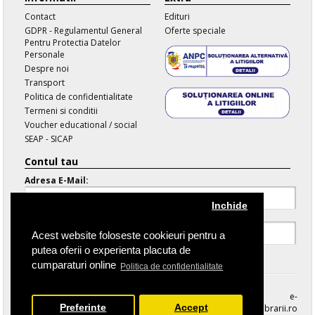
Contact
Edituri
GDPR - Regulamentul General
Oferte speciale
Pentru Protectia Datelor
Personale
Despre noi
Transport
Politica de confidentialitate
Termeni si conditii
Voucher educational / social
SEAP - SICAP
Contul tau
Adresa E-Mail:
Inchide
Parola:
Acest website foloseste cookieuri pentru a
putea oferii o experienta placuta de
Parola Uitata
cumparaturi online
Politica de confidentialitate
e-
Preferinte
Accept
librarii.ro