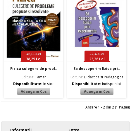
45,00 Lei
27,49 Lei
38,25 Lei
23,36 Lei
Fizica culegere de probl..
Sa descoperim fizica pri..
Editura:
Tamar
Editura:
Didactica si Pedagogica
Disponibilitate:
In stoc
Disponibilitate:
Indisponibil
Afisare 1 - 2 din 2 (1 Pagini)
Informatii
Extra