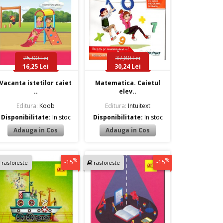
25,00 Lei
37,80 Lei
16,25 Lei
30,24 Lei
Vacanta istetilor caiet
Matematica. Caietul
..
elev..
Editura:
Koob
Editura:
Intuitext
Disponibilitate:
In stoc
Disponibilitate:
In stoc
%
%
-15
-15
rasfoieste
rasfoieste