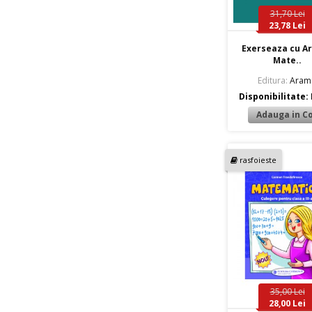
31,70 Lei
23,78 Lei
Exerseaza cu A
Mate..
Editura:
Aram
Disponibilitate:
rasfoieste
35,00 Lei
28,00 Lei