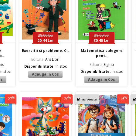
28,00 Lei
38,00 Lei
20,44 Lei
30,40 Lei
e
Exercitii si probleme. C..
Matematica culegere
..
pent..
Editura:
Ars Libri
is
Editura:
Sigma
Disponibilitate:
In stoc
In stoc
Disponibilitate:
In stoc
%
%
%
-27
-20
-15
rasfoieste