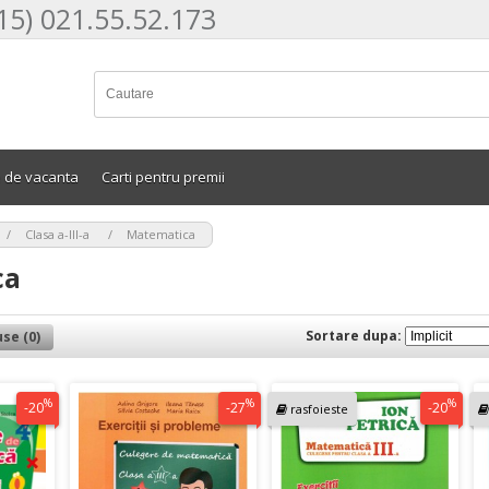
15) 021.55.52.173
e de vacanta
Carti pentru premii
>
>
Clasa a-III-a
Matematica
ca
Sortare dupa:
se (0)
%
%
%
-20
-27
-20
rasfoieste