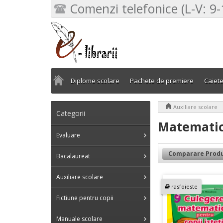
Comenzi telefonice (L-V: 9-
Diplome scolare
Pachete de premiere
Caiet
>
Auxiliare scolare
Categorii
Matemati
Evaluare
Comparare Produ
Bacalaureat
Auxiliare scolare
rasfoieste
Fictiune pentru copii
Manuale scolare