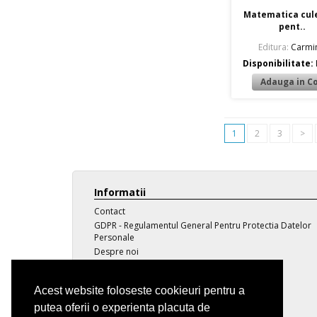
Matematica cul
pent..
Editura:
Carmin
Disponibilitate:
1
2
3
>
Informatii
Contact
GDPR - Regulamentul General Pentru Protectia Datelor
Personale
Despre noi
Transport
Politica de confidentialitate
Acest website foloseste cookieuri pentru a
Termeni si conditii
putea oferii o experienta placuta de
Voucher educational / social