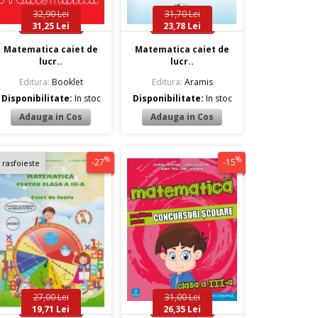
32,90 Lei
31,70 Lei
31,25 Lei
23,78 Lei
Matematica caiet de
Matematica caiet de
lucr..
lucr..
Editura:
Booklet
Editura:
Aramis
Disponibilitate:
In stoc
Disponibilitate:
In stoc
%
%
-27
-15
rasfoieste
27,00 Lei
31,00 Lei
19,71 Lei
26,35 Lei