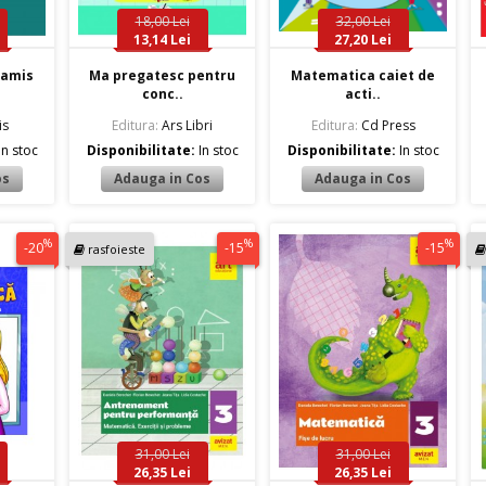
18,00 Lei
32,00 Lei
13,14 Lei
27,20 Lei
ramis
Ma pregatesc pentru
Matematica caiet de
conc..
acti..
is
Editura:
Ars Libri
Editura:
Cd Press
In stoc
Disponibilitate:
In stoc
Disponibilitate:
In stoc
%
%
%
-20
-15
-15
rasfoieste
31,00 Lei
31,00 Lei
26,35 Lei
26,35 Lei