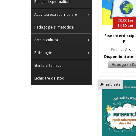
Religie si spiritualitate
Activitati extracurriculare
20,00 Lei
14,60 Lei
Pedagogie si metodica
Fise interdiscip
Arte si cultura
p..
Editura:
Ars Lib
Psihologie
Disponibilitate:
Stiinta si tehnica
Lichidare de stoc
rasfoieste