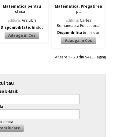
Matematica pentru
Matematica. Pregatirea
clasa ..
p..
Editura:
Ars Libri
Editura:
Cartea
Romaneasca Educational
Disponibilitate:
In stoc
Disponibilitate:
In stoc
Afisare 1 - 20 din 54 (3 Pagini)
ul tau
sa E-Mail:
la:
a Uitata