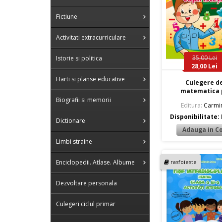
Fictiune
Activitati extracurriculare
35,00 Lei
Istorie si politica
28,00 Lei
Harti si planse educative
Culegere d
matematica p
Biografii si memorii
Editura:
Carmin
Disponibilitate:
Dictionare
Limbi straine
rasfoieste
Enciclopedii. Atlase. Albume
Dezvoltare personala
Culegeri ciclul primar