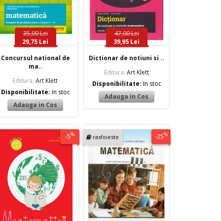
35,00 Lei
47,00 Lei
29,75 Lei
39,95 Lei
Concursul national de
Dictionar de notiuni si ..
ma..
Editura:
Art Klett
Editura:
Art Klett
Disponibilitate:
In stoc
Disponibilitate:
In stoc
%
%
-5
-25
rasfoieste