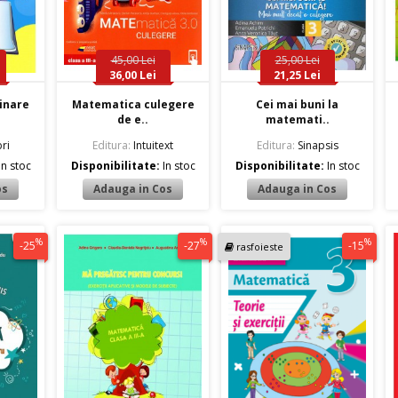
45,00 Lei
25,00 Lei
36,00 Lei
21,25 Lei
linare
Matematica culegere
Cei mai buni la
de e..
matemati..
ri
Editura:
Intuitext
Editura:
Sinapsis
In stoc
Disponibilitate:
In stoc
Disponibilitate:
In stoc
%
%
%
-25
-27
-15
rasfoieste