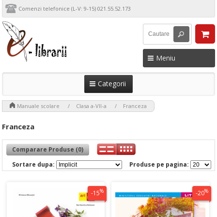
Comenzi telefonice (L-V: 9-15) 021.55.52.173
Meniu
Categorii
>
>
>
Manuale scolare
Clasa a-VII-a
Franceza
Franceza
Comparare Produse (0)
Sortare dupa:
Produse pe pagina:
%
%
-15
-20