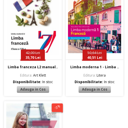
42,00 Lei
50,64 Lei
35,70 Lei
40,51 Lei
Limba franceza L2 manual..
Limba moderna 1 - Limba ..
Editura:
Art Klett
Editura:
Litera
Disponibilitate:
In stoc
Disponibilitate:
In stoc
%
-5