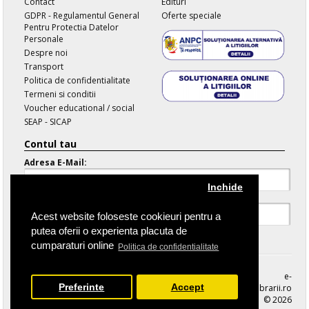
Contact
Edituri
GDPR - Regulamentul General
Oferte speciale
Pentru Protectia Datelor
Personale
Despre noi
Transport
Politica de confidentialitate
Termeni si conditii
Voucher educational / social
SEAP - SICAP
Contul tau
Adresa E-Mail:
Inchide
Parola:
Acest website foloseste cookieuri pentru a
putea oferii o experienta placuta de
Parola Uitata
cumparaturi online
Politica de confidentialitate
e-
Preferinte
Accept
librarii.ro
© 2026