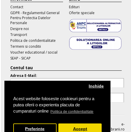
Contact
Edituri
GDPR - Regulamentul General
Oferte speciale
Pentru Protectia Datelor
Personale
Despre noi
Transport
Politica de confidentialitate
Termeni si conditii
Voucher educational / social
SEAP - SICAP
Contul tau
Adresa E-Mail:
Inchide
Parola:
Acest website foloseste cookieuri pentru a
putea oferii o experienta placuta de
Parola Uitata
cumparaturi online
Politica de confidentialitate
e-
Preferinte
Accept
librarii.ro