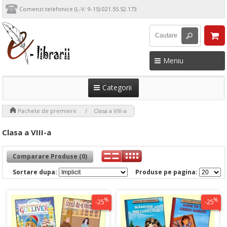
Comenzi telefonice (L-V: 9-15) 021.55.52.173
Meniu
Categorii
>
>
Pachete de premiere
Clasa a VIII-a
Clasa a VIII-a
Comparare Produse (0)
Sortare dupa:
Produse pe pagina:
%
%
-25
-25