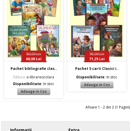
80,00 Lei
95,00 Lei
60,00 Lei
71,25 Lei
Pachet bibliografie clas..
Pachet 5 carti Clasici i..
Editura:
e-librariescolara
Disponibilitate:
In stoc
Disponibilitate:
In stoc
Afisare 1 - 2 din 2 (1 Pagini)
Informatii
Extra