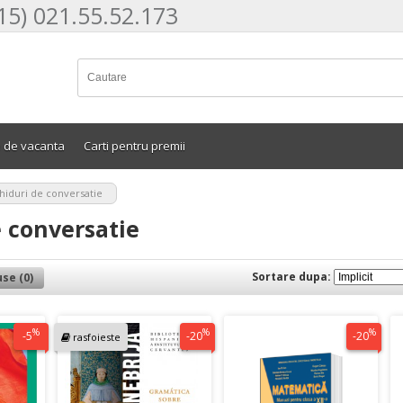
15) 021.55.52.173
e de vacanta
Carti pentru premii
hiduri de conversatie
 conversatie
Sortare dupa:
se (0)
%
%
%
-5
-20
-20
rasfoieste