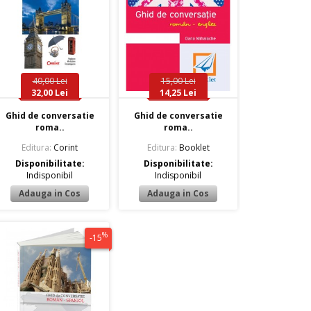
40,00 Lei
15,00 Lei
32,00 Lei
14,25 Lei
Ghid de conversatie
Ghid de conversatie
roma..
roma..
Editura:
Corint
Editura:
Booklet
Disponibilitate:
Disponibilitate:
Indisponibil
Indisponibil
%
-15