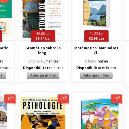
49,68 Lei
41,23 Lei
39,74 Lei
32,98 Lei
satie
Gramática sobre la
Matematica. Manual M1
leng..
Cl..
et
Editura:
Humanitas
Editura:
Sigma
In stoc
Disponibilitate:
In stoc
Disponibilitate:
In stoc
%
%
%
-15
-25
-15