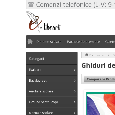
Comenzi telefonice (L-V: 9-
Diplome scolare
Pachete de premiere
Caiet
>
>
Dictionare
G
Categorii
Ghiduri de
Evaluare
Comparare Produ
Bacalaureat
Auxiliare scolare
Fictiune pentru copii
Manuale scolare