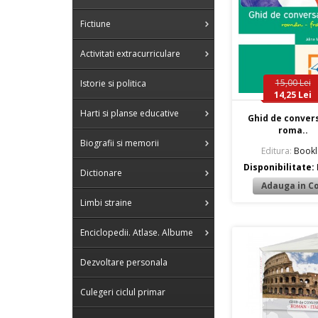
Fictiune
Activitati extracurriculare
15,00 Lei
Istorie si politica
14,25 Lei
Harti si planse educative
Ghid de conver
roma..
Biografii si memorii
Editura:
Bookl
Disponibilitate:
Dictionare
Limbi straine
Enciclopedii. Atlase. Albume
Dezvoltare personala
Culegeri ciclul primar