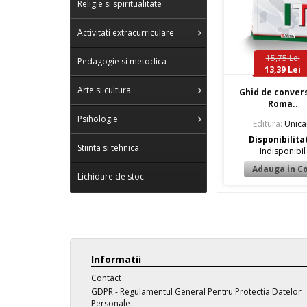
Religie si spiritualitate
Activitati extracurriculare
15,75 Lei
Pedagogie si metodica
13,39 Lei
Arte si cultura
Ghid de conver
Roma..
Psihologie
Editura:
Unica
Disponibilita
Stiinta si tehnica
Indisponibil
Lichidare de stoc
Informatii
Contact
GDPR - Regulamentul General Pentru Protectia Datelor
Personale