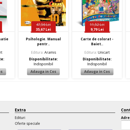
47,56 Lei
11,52 Lei
35,67 Lei
9,79 Lei
satie
Psihologie. Manual
Carte de colorat -
pentr..
Baiet..
rt
Editura:
Aramis
Editura:
Unicart
te:
Disponibilitate:
Disponibilitate:
Indisponibil
Indisponibil
Extra
Cont
Edituri
Adre
Oferte speciale