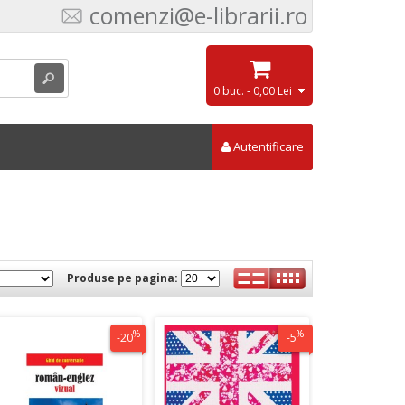
comenzi@e-librarii.ro
0 buc. - 0,00 Lei
Autentificare
Produse pe pagina:
%
%
-20
-5