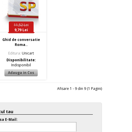
11,52 Lei
9,79 Lei
Ghid de conversatie
Roma..
Editura:
Unicart
Disponibilitate:
Indisponibil
Afisare 1 - 9 din 9 (1 Pagini)
ul tau
sa E-Mail: