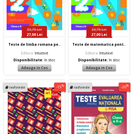
33,75 Lei
33,75 Lei
27,00 Lei
27,00 Lei
Teste de limba romana pe..
Teste de matematica pent..
Editura:
Intuitext
Editura:
Intuitext
Disponibilitate:
In stoc
Disponibilitate:
In stoc
%
%
-15
-20
rasfoieste
rasfoieste