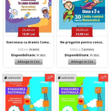
26,42 Lei
30,00 Lei
19,81 Lei
24,00 Lei
Exerseaza cu Aramis Comu..
Ne pregatim pentru concu..
Editura:
Aramis
Editura:
Carminis
Disponibilitate:
In stoc
Disponibilitate:
In stoc
%
%
-20
-20
rasfoieste
rasfoieste