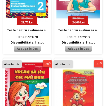
35,00 Lei
30,00 Lei
29,75 Lei
24,00 Lei
Teste pentru evaluarea n..
Teste pentru evaluarea n..
Editura:
Art Klett
Editura:
Carminis
Disponibilitate:
In stoc
Disponibilitate:
In stoc
%
%
-20
-27
rasfoieste
rasfoieste