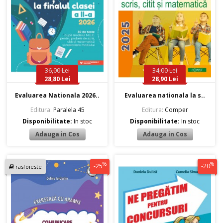
36,00 Lei
34,00 Lei
28,80 Lei
28,90 Lei
Evaluarea Nationala 2026..
Evaluarea nationala la s..
Editura:
Paralela 45
Editura:
Comper
Disponibilitate:
In stoc
Disponibilitate:
In stoc
%
%
-25
-20
rasfoieste