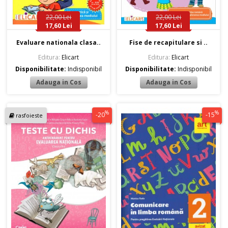
22,00 Lei
22,00 Lei
17,60 Lei
17,60 Lei
Evaluare nationala clasa..
Fise de recapitulare si ..
Editura:
Elicart
Editura:
Elicart
Disponibilitate:
Indisponibil
Disponibilitate:
Indisponibil
%
%
-20
-15
rasfoieste