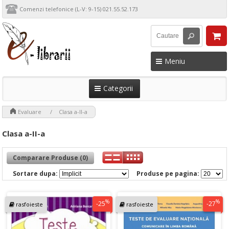
Comenzi telefonice (L-V: 9-15) 021.55.52.173
Meniu
Categorii
>
>
Evaluare
Clasa a-II-a
Clasa a-II-a
Comparare Produse (0)
Sortare dupa:
Produse pe pagina:
%
%
-25
-27
rasfoieste
rasfoieste