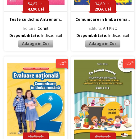
54,87 Lei
34,89 Lei
43,90 Lei
29,66 Lei
Teste cu dichis Antrenam..
Comunicare in limba roma..
Editura:
Corint
Editura:
Art Klett
Disponibilitate:
Indisponibil
Disponibilitate:
Indisponibil
%
%
-20
-25
15,75 Lei
21,13 Lei