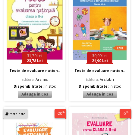
31,70 Lei
30,00 Lei
23,78 Lei
21,90 Lei
Teste de evaluare nation..
Teste de evaluare nation..
Editura:
Aramis
Editura:
Ars Libri
Disponibilitate:
In stoc
Disponibilitate:
In stoc
%
%
-20
-5
rasfoieste