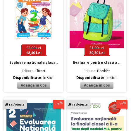
23,00 Lei
31,90 Lei
18,40 Lei
30,30 Lei
Evaluare nationala clasa..
Evaluare pentru clasa a ..
Editura:
Elicart
Editura:
Booklet
Disponibilitate:
In stoc
Disponibilitate:
In stoc
%
%
-20
-15
rasfoieste
rasfoieste