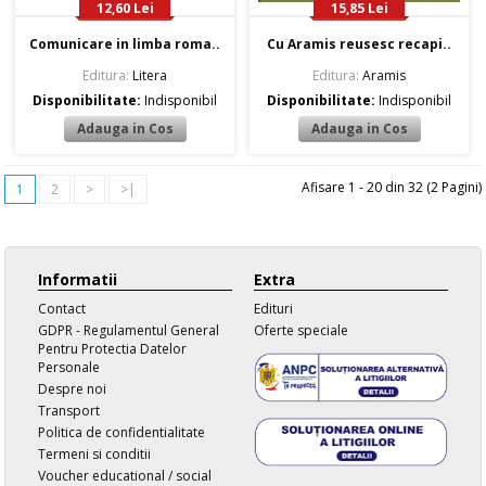
12,60 Lei
15,85 Lei
Comunicare in limba roma..
Cu Aramis reusesc recapi..
Editura:
Litera
Editura:
Aramis
Disponibilitate:
Indisponibil
Disponibilitate:
Indisponibil
Afisare 1 - 20 din 32 (2 Pagini)
1
2
>
>|
Informatii
Extra
Contact
Edituri
GDPR - Regulamentul General
Oferte speciale
Pentru Protectia Datelor
Personale
Despre noi
Transport
Politica de confidentialitate
Termeni si conditii
Voucher educational / social