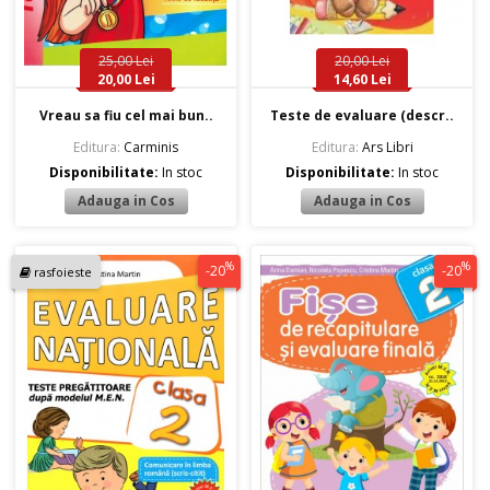
25,00 Lei
20,00 Lei
20,00 Lei
14,60 Lei
Vreau sa fiu cel mai bun..
Teste de evaluare (descr..
Editura:
Carminis
Editura:
Ars Libri
Disponibilitate:
In stoc
Disponibilitate:
In stoc
%
%
-20
-20
rasfoieste