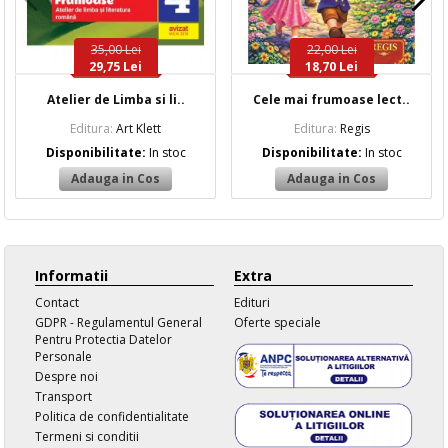
35,00 Lei
22,00 Lei
29,75 Lei
18,70 Lei
Atelier de Limba si li..
Cele mai frumoase lect..
Editura:
Art Klett
Editura:
Regis
Disponibilitate:
In stoc
Disponibilitate:
In stoc
Informatii
Extra
Contact
Edituri
GDPR - Regulamentul General
Oferte speciale
Pentru Protectia Datelor
Personale
Despre noi
Transport
Politica de confidentialitate
Termeni si conditii