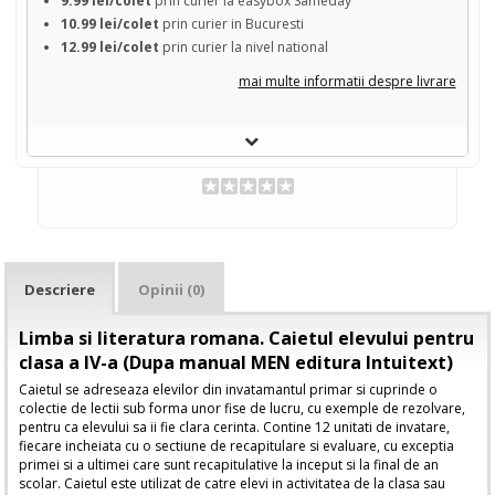
9.99 lei/colet
prin curier la easybox Sameday
10.99 lei/colet
prin curier in Bucuresti
12.99 lei/colet
prin curier la nivel national
mai multe informatii despre livrare
Descriere
Opinii (0)
Limba si literatura romana. Caietul elevului pentru
clasa a IV-a (Dupa manual MEN editura Intuitext)
Caietul se adreseaza elevilor din invatamantul primar si cuprinde o
colectie de lectii sub forma unor fise de lucru, cu exemple de rezolvare,
pentru ca elevului sa ii fie clara cerinta. Contine 12 unitati de invatare,
fiecare incheiata cu o sectiune de recapitulare si evaluare, cu exceptia
primei si a ultimei care sunt recapitulative la inceput si la final de an
scolar. Caietul este utilizat de catre elevi in activitatea de la clasa sau