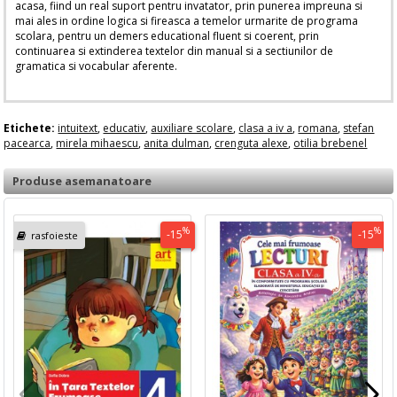
acasa, fiind un real suport pentru invatator, prin punerea impreuna si
mai ales in ordine logica si fireasca a temelor urmarite de programa
scolara, pentru un demers educational fluent si coerent, prin
continuarea si extinderea textelor din manual si a sectiunilor de
gramatica si vocabular aferente.
Etichete:
intuitext
,
educativ
,
auxiliare scolare
,
clasa a iv a
,
romana
,
stefan
pacearca
,
mirela mihaescu
,
anita dulman
,
crenguta alexe
,
otilia brebenel
Produse asemanatoare
%
%
-15
-15
rasfoieste