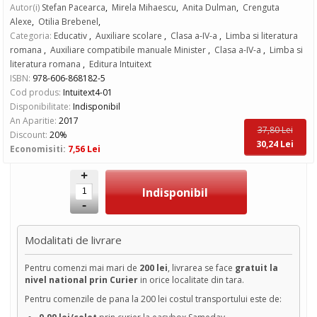
Autor(i)
Stefan Pacearca
,
Mirela Mihaescu
,
Anita Dulman
,
Crenguta
Alexe
,
Otilia Brebenel
,
Categoria:
Educativ
,
Auxiliare scolare
,
Clasa a-IV-a
,
Limba si literatura
romana
,
Auxiliare compatibile manuale Minister
,
Clasa a-IV-a
,
Limba si
literatura romana
,
Editura Intuitext
ISBN:
978-606-868182-5
Cod produs:
Intuitext4-01
Disponibilitate:
Indisponibil
An Aparitie:
2017
37,80 Lei
Discount:
20%
30,24 Lei
Economisiti:
7,56 Lei
+
-
Modalitati de livrare
Pentru comenzi mai mari de
200 lei
, livrarea se face
gratuit la
nivel national prin Curier
in orice localitate din tara.
Pentru comenzile de pana la 200 lei costul transportului este de: