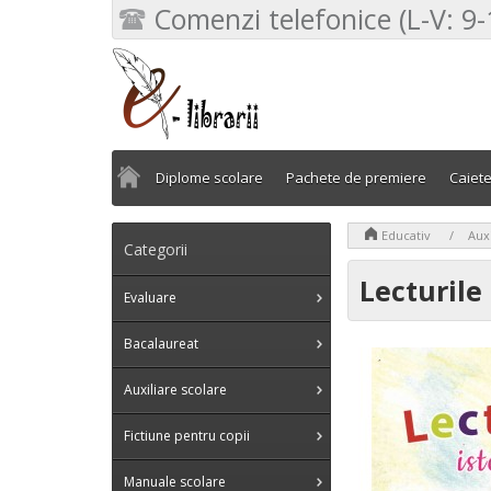
Comenzi telefonice (L-V: 9-
Diplome scolare
Pachete de premiere
Caiet
>
>
Educativ
Auxi
Categorii
Lecturile 
Evaluare
Bacalaureat
Auxiliare scolare
Fictiune pentru copii
Manuale scolare