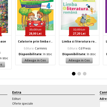
35,00 Lei
32,00 Lei
28,00 Lei
27,20 Lei
oase
Calatorie prin limba r..
Limba si literatura ro..
Editura:
Carminis
Editura:
Cd Press
s
Disponibilitate:
In stoc
Disponibilitate:
In stoc
In stoc
Extra
Cont
Edituri
Adre
Oferte speciale