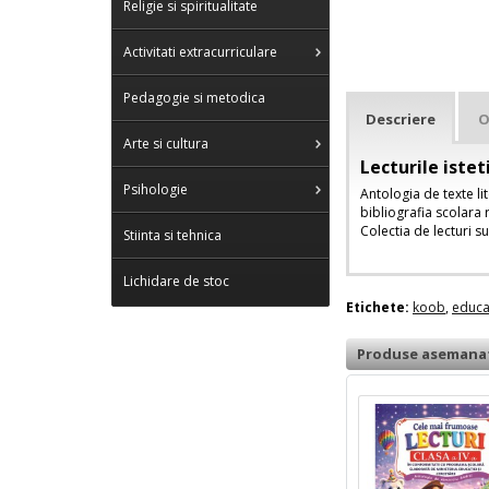
Religie si spiritualitate
Activitati extracurriculare
Pedagogie si metodica
Descriere
O
Arte si cultura
Lecturile istet
Psihologie
Antologia de texte lit
bibliografia scolara 
Colectia de lecturi s
Stiinta si tehnica
Lichidare de stoc
Etichete:
koob
,
educa
Produse asemana