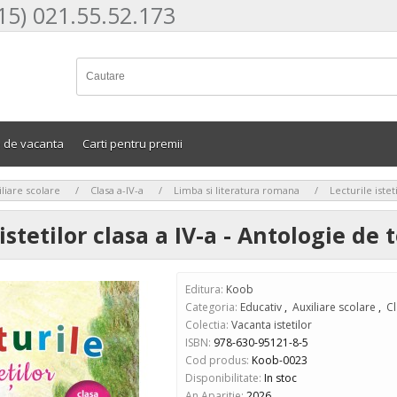
15) 021.55.52.173
e de vacanta
Carti pentru premii
>
>
>
liare scolare
Clasa a-IV-a
Limba si literatura romana
Lecturile istet
istetilor clasa a IV-a - Antologie de 
Editura:
Koob
Categoria:
Educativ
,
Auxiliare scolare
,
Cl
Colectia:
Vacanta istetilor
ISBN:
978-630-95121-8-5
Cod produs:
Koob-0023
Disponibilitate:
In stoc
An Aparitie:
2026