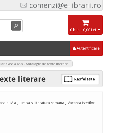
comenzi@e-librarii.ro
0 buc. - 0,00 Lei
Autentificare
ilor clasa a IV-a - Antologie de texte literare
texte literare
Rasfoieste
asa a-IV-a
,
Limba si literatura romana
,
Vacanta istetilor