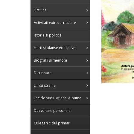
Fictiune
Activitati extracurriculare
Istorie si politica
Harti si planse educative
Biografii si memorii
Dictionare
Limbi straine
Enciclopedii. Atlase. Albume
Dezvoltare personala
Culegeri ciclul primar