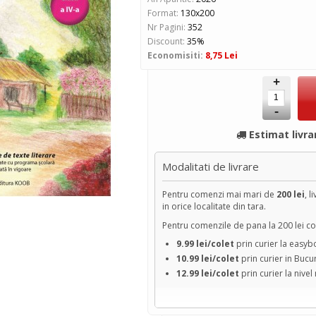
Format:
130x200
Nr Pagini:
352
Discount:
35%
Economisiti:
8,75 Lei
+
-
Estimat livra
Modalitati de livrare
Pentru comenzi mai mari de
200 lei
, l
in orice localitate din tara.
Pentru comenzile de pana la 200 lei cos
9.99 lei/colet
prin curier la easy
10.99 lei/colet
prin curier in Bucu
12.99 lei/colet
prin curier la nivel