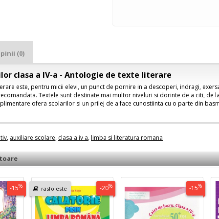
pinii (0)
ilor clasa a IV-a - Antologie de texte literare
erare este, pentru micii elevi, un punct de pornire in a descoperi, indragi, exersa 
recomandata. Textele sunt destinate mai multor niveluri si dorinte de a citi, de 
uplimentare ofera scolarilor si un prilej de a face cunostiinta cu o parte din bas
tiv
,
auxiliare scolare
,
clasa a iv a
,
limba si literatura romana
toare
%
%
%
-15
-20
-15
rasfoieste