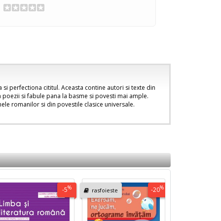
si perfectiona cititul. Aceasta contine autori si texte din
la poezii si fabule pana la basme si povesti mai ample.
mele romanilor si din povestile clasice universale.
%
%
-5
-20
rasfoieste
rasfoieste