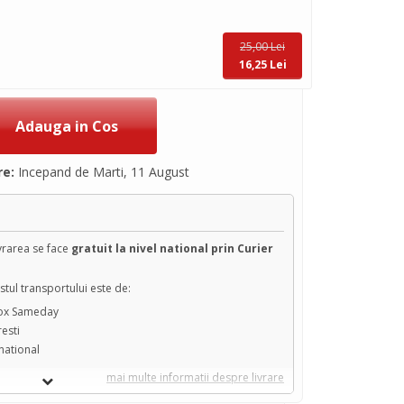
25,00 Lei
16,25 Lei
re:
Incepand de Marti, 11 August
ivrarea se face
gratuit la nivel national prin Curier
tul transportului este de:
box Sameday
resti
 national
mai multe informatii despre livrare