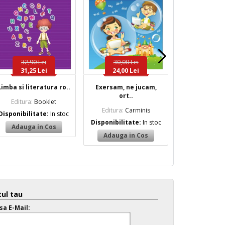
32,90 Lei
30,00 Lei
33,00 
31,25 Lei
24,00 Lei
26,40 
Limba si literatura ro..
Exersam, ne jucam,
Ateliere de in
ort..
Editura:
Booklet
Editura:
Para
Editura:
Carminis
Disponibilitate:
In stoc
Disponibilita
Disponibilitate:
In stoc
ul tau
sa E-Mail: