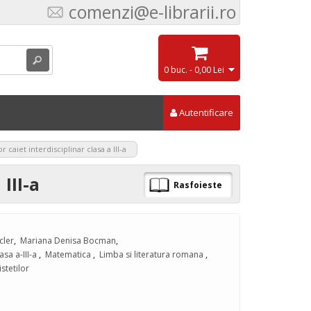
comenzi@e-librarii.ro
0 buc. - 0,00 Lei
Autentificare
r caiet interdisciplinar clasa a III-a
III-a
Rasfoieste
cler
,
Mariana Denisa Bocman
,
asa a-III-a
,
Matematica
,
Limba si literatura romana
,
stetilor