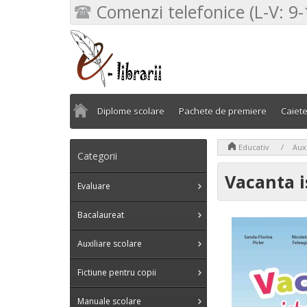
Comenzi telefonice (L-V: 9-
Diplome scolare
Pachete de premiere
Caiet
>
>
Educativ
Auxi
Categorii
Vacanta is
Evaluare
Bacalaureat
Auxiliare scolare
Fictiune pentru copii
Manuale scolare