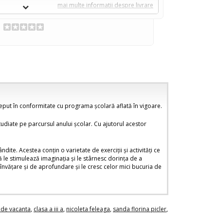
mai multe informatii despre livrare
nceput în conformitate cu programa școlară aflată în vigoare.
tudiate pe parcursul anului școlar. Cu ajutorul acestor
ite. Acestea conțin o varietate de exerciții și activități ce
vă le stimulează imaginația și le stârnesc dorința de a
 învățare și de aprofundare și le cresc celor mici bucuria de
 de vacanta
,
clasa a iii a
,
nicoleta feleaga
,
sanda florina picler
,