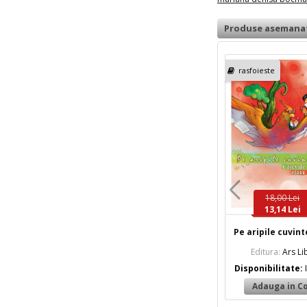
Produse asemana
rasfoieste
18,00 Lei
13,14 Lei
Pe aripile cuvinte
Editura:
Ars Lib
Disponibilitate: