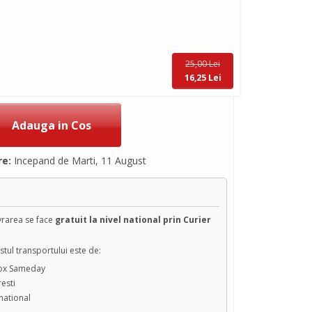
25,00 Lei
16,25 Lei
re:
Incepand de Marti, 11 August
ivrarea se face
gratuit la nivel national prin Curier
tul transportului este de:
box Sameday
resti
 national