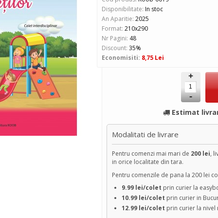
Disponibilitate:
In stoc
An Aparitie:
2025
Format:
210x290
Nr Pagini:
48
Discount:
35%
Economisiti:
8,75 Lei
+
-
Estimat livra
Modalitati de livrare
Pentru comenzi mai mari de
200 lei
, l
in orice localitate din tara.
Pentru comenzile de pana la 200 lei cos
9.99 lei/colet
prin curier la easy
10.99 lei/colet
prin curier in Bucu
12.99 lei/colet
prin curier la nivel