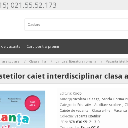
15) 021.55.52.173
e de vacanta
Carti pentru premii
>
>
>
liare scolare
Clasa a-III-a
Limba si literatura romana
Vacanta istetilo
tetilor caiet interdisciplinar clasa a 
Editura:
Koob
Autor(i)
Nicoleta Feleaga
,
Sanda Florina Pi
Categoria:
Educativ
,
Auxiliare scolare
,
Cl
Caiete de vacanta
,
Clasa a-III-a
,
Vacanta i
Colectia:
Vacanta istetilor
ISBN:
978-630-95121-3-0
Cod produs:
Koob-0019