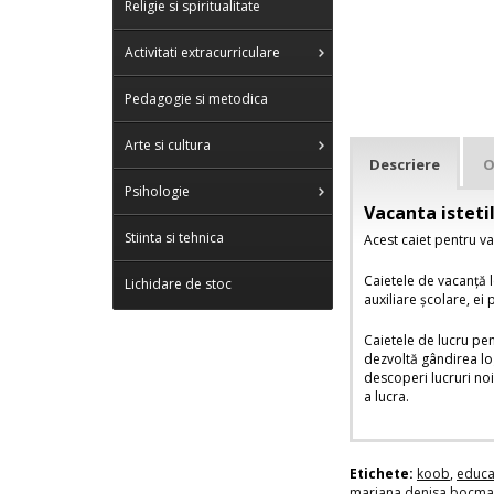
Religie si spiritualitate
Activitati extracurriculare
Pedagogie si metodica
Arte si cultura
Descriere
O
Psihologie
Vacanta istetil
Stiinta si tehnica
Acest caiet pentru va
Caietele de vacanță l
Lichidare de stoc
auxiliare școlare, ei
Caietele de lucru pen
dezvoltă gândirea log
descoperi lucruri noi
a lucra.
Etichete:
koob
,
educa
mariana denisa bocm