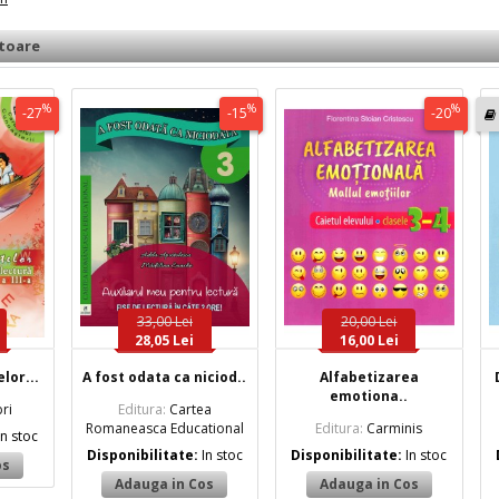
toare
%
%
%
-27
-15
-20
33,00 Lei
20,00 Lei
28,05 Lei
16,00 Lei
lor...
A fost odata ca niciod..
Alfabetizarea
emotiona..
ri
Editura:
Cartea
Romaneasca Educational
Editura:
Carminis
In stoc
Disponibilitate:
In stoc
Disponibilitate:
In stoc