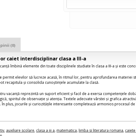
pinii (0)
or caiet interdisciplinar clasa a III-a
canță îmbină elemente din toate disciplinele studiate în clasa a III-a și este co
e permit elevilor să lucreze acasă, în ritmul lor, pentru aprofundarea materiei s
 pot recapitula și consolida cunoștințele acumulate la clasă.
tru vacanță reprezintă un suport eficient și facil de a exersa competențele dobând
ică, spiritul de observație și atenția. Textele adecvate vârstei și grafica atracti
. În plus, jocurile și curiozitățile interesante completează armonios procesul de
tiv
,
auxiliare scolare
,
clasa a iii a
,
matematica
,
limba si literatura romana
,
caiete
an