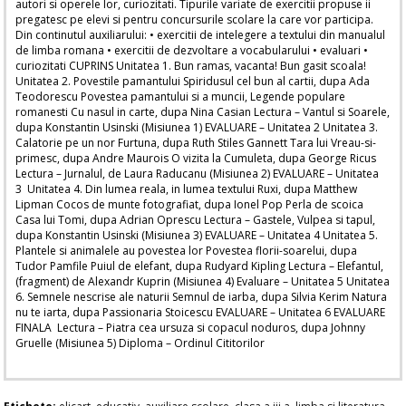
autori si operele lor, curiozitati. Tipurile variate de exercitii propuse ii
pregatesc pe elevi si pentru concursurile scolare la care vor participa.
Din continutul auxiliarului: • exercitii de intelegere a textului din manualul
de limba romana • exercitii de dezvoltare a vocabularului • evaluari •
curiozitati CUPRINS Unitatea 1. Bun ramas, vacanta! Bun gasit scoala!
Unitatea 2. Povestile pamantului Spiridusul cel bun al cartii, dupa Ada
Teodorescu Povestea pamantului si a muncii, Legende populare
romanesti Cu nasul in carte, dupa Nina Casian Lectura – Vantul si Soarele,
dupa Konstantin Usinski (Misiunea 1) EVALUARE – Unitatea 2 Unitatea 3.
Calatorie pe un nor Furtuna, dupa Ruth Stiles Gannett Tara lui Vreau-si-
primesc, dupa Andre Maurois O vizita la Cumuleta, dupa George Ricus
Lectura – Jurnalul, de Laura Raducanu (Misiunea 2) EVALUARE – Unitatea
3 Unitatea 4. Din lumea reala, in lumea textului Ruxi, dupa Matthew
Lipman Cocos de munte fotografiat, dupa Ionel Pop Perla de scoica
Casa lui Tomi, dupa Adrian Oprescu Lectura – Gastele, Vulpea si tapul,
dupa Konstantin Usinski (Misiunea 3) EVALUARE – Unitatea 4 Unitatea 5.
Plantele si animalele au povestea lor Povestea florii-soarelui, dupa
Tudor Pamfile Puiul de elefant, dupa Rudyard Kipling Lectura – Elefantul,
(fragment) de Alexandr Kuprin (Misiunea 4) Evaluare – Unitatea 5 Unitatea
6. Semnele nescrise ale naturii Semnul de iarba, dupa Silvia Kerim Natura
nu te iarta, dupa Passionaria Stoicescu EVALUARE – Unitatea 6 EVALUARE
FINALA Lectura – Piatra cea ursuza si copacul noduros, dupa Johnny
Gruelle (Misiunea 5) Diploma – Ordinul Cititorilor