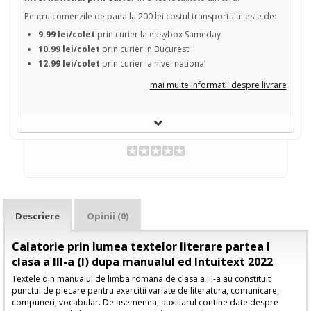
Pentru comenzile de pana la 200 lei costul transportului este de:
9.99 lei/colet
prin curier la easybox Sameday
10.99 lei/colet
prin curier in Bucuresti
12.99 lei/colet
prin curier la nivel national
mai multe informatii despre livrare
Descriere
Opinii (0)
Calatorie prin lumea textelor literare partea I
clasa a III-a (I) dupa manualul ed Intuitext 2022
Textele din manualul de limba romana de clasa a III-a au constituit
punctul de ple­care pentru exercitii variate de literatura, comunicare,
compuneri, vocabular. De asemenea, auxiliarul contine date despre