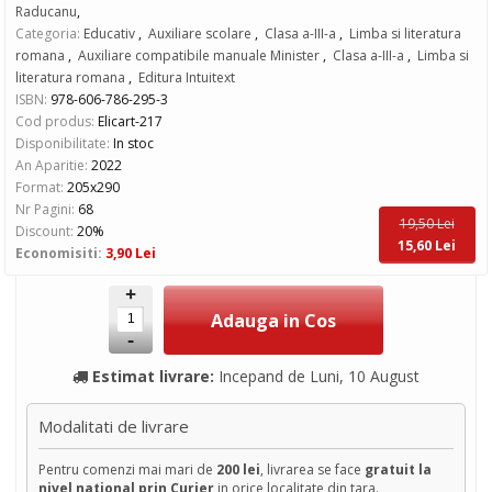
Raducanu
,
Categoria:
Educativ
,
Auxiliare scolare
,
Clasa a-III-a
,
Limba si literatura
romana
,
Auxiliare compatibile manuale Minister
,
Clasa a-III-a
,
Limba si
literatura romana
,
Editura Intuitext
ISBN:
978-606-786-295-3
Cod produs:
Elicart-217
Disponibilitate:
In stoc
An Aparitie:
2022
Format:
205x290
Nr Pagini:
68
19,50 Lei
Discount:
20%
15,60 Lei
Economisiti:
3,90 Lei
+
-
Estimat livrare:
Incepand de Luni, 10 August
Modalitati de livrare
Pentru comenzi mai mari de
200 lei
, livrarea se face
gratuit la
nivel national prin Curier
in orice localitate din tara.