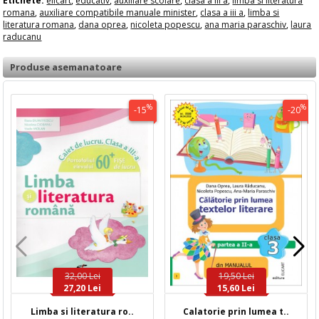
Etichete:
elicart
,
educativ
,
auxiliare scolare
,
clasa a iii a
,
limba si literatura
romana
,
auxiliare compatibile manuale minister
,
clasa a iii a
,
limba si
literatura romana
,
dana oprea
,
nicoleta popescu
,
ana maria paraschiv
,
laura
raducanu
Produse asemanatoare
%
%
-15
-20
32,00 Lei
19,50 Lei
27,20 Lei
15,60 Lei
Limba si literatura ro..
Calatorie prin lumea t..