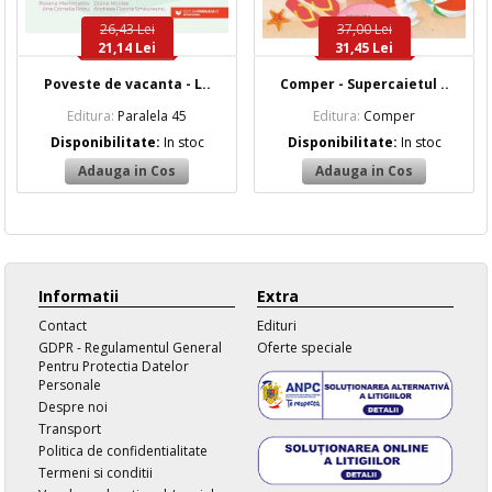
26,43 Lei
37,00 Lei
21,14 Lei
31,45 Lei
Poveste de vacanta - L..
Comper - Supercaietul ..
Editura:
Paralela 45
Editura:
Comper
Disponibilitate:
In stoc
Disponibilitate:
In stoc
Informatii
Extra
Contact
Edituri
GDPR - Regulamentul General
Oferte speciale
Pentru Protectia Datelor
Personale
Despre noi
Transport
Politica de confidentialitate
Termeni si conditii