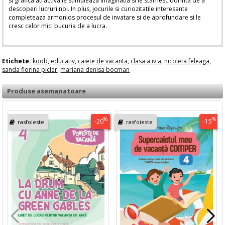
si grafica atractiva le stimuleaza imaginatia si le starnesc dorinta de a
descoperi lucruri noi. In plus, jocurile si curiozitatile interesante
completeaza armonios procesul de invatare si de aprofundare si le
cresc celor mici bucuria de a lucra.
Etichete:
koob
,
educativ
,
caiete de vacanta
,
clasa a iv a
,
nicoleta feleaga
,
sanda florina picler
,
mariana denisa bocman
Produse asemanatoare
%
%
-20
-15
rasfoieste
rasfoieste