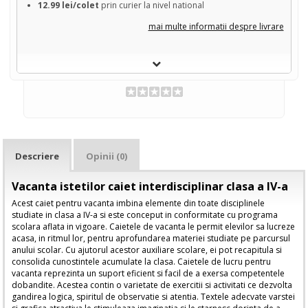
12.99 lei/colet
prin curier la nivel national
mai multe informatii despre livrare
Descriere
Opinii (0)
Vacanta istetilor caiet interdisciplinar clasa a IV-a
Acest caiet pentru vacanta imbina elemente din toate disciplinele
studiate in clasa a IV-a si este conceput in conformitate cu programa
scolara aflata in vigoare. Caietele de vacanta le permit elevilor sa lucreze
acasa, in ritmul lor, pentru aprofundarea materiei studiate pe parcursul
anului scolar. Cu ajutorul acestor auxiliare scolare, ei pot recapitula si
consolida cunostintele acumulate la clasa. Caietele de lucru pentru
vacanta reprezinta un suport eficient si facil de a exersa competentele
dobandite. Acestea contin o varietate de exercitii si activitati ce dezvolta
gandirea logica, spiritul de observatie si atentia. Textele adecvate varstei