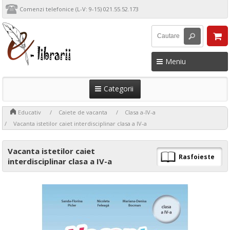
Comenzi telefonice (L-V: 9-15) 021.55.52.173
Meniu
Categorii
>
>
>
>
Educativ
Caiete de vacanta
Clasa a-IV-a
Vacanta istetilor caiet interdisciplinar clasa a IV-a
Vacanta istetilor caiet
Rasfoieste
interdisciplinar clasa a IV-a