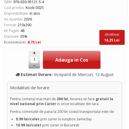
ISBN:
978-630-95121-5-4
Cod produs:
Koob-0025
Disponibilitate:
In stoc
An Aparitie:
2026
Format:
210x290
Nr Pagini:
48
25,00 Lei
Discount:
35%
16,25 Lei
Economisiti:
8,75 Lei
+
-
Estimat livrare:
Incepand de Miercuri, 12 August
Modalitati de livrare
Pentru comenzi mai mari de
200 lei
, livrarea se face
gratuit la
nivel national prin Curier
in orice localitate din tara.
Pentru comenzile de pana la 200 lei costul transportului este de:
9.99 lei/colet
prin curier la easybox Sameday
10.99 lei/colet
prin curier in Bucuresti