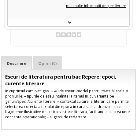
mai multe informatii despre livrare
Descriere
Opinii (0)
Eseuri de literatura pentru bac Repere: epoci,
curente literare
In cuprinsul cartii veti gasi: – 40 de eseuri-model pentru toate filierele si
profilurile; – tipurile de eseu intalnite la itemul III, cu variante pe
genuri/specii/curente literare; – contextul cultural si literar, care permite
selectarea corecta a textului din epoca in care se incadreaza; – mici
fragmente ilustrative de critica si istorie literara, facilitand insusirea unor
concepte operaționale; – sugestii de redactare.