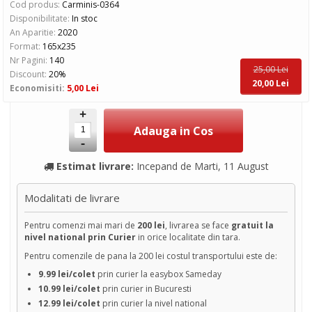
Cod produs:
Carminis-0364
Disponibilitate:
In stoc
An Aparitie:
2020
Format:
165x235
Nr Pagini:
140
25,00 Lei
Discount:
20%
20,00 Lei
Economisiti:
5,00 Lei
+
-
Estimat livrare:
Incepand de Marti, 11 August
Modalitati de livrare
Pentru comenzi mai mari de
200 lei
, livrarea se face
gratuit la
nivel national prin Curier
in orice localitate din tara.
Pentru comenzile de pana la 200 lei costul transportului este de:
9.99 lei/colet
prin curier la easybox Sameday
10.99 lei/colet
prin curier in Bucuresti
12.99 lei/colet
prin curier la nivel national