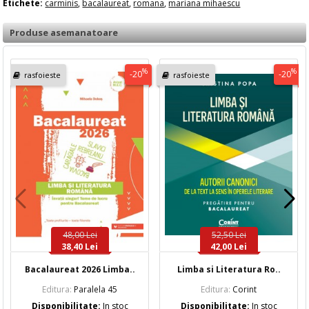
Etichete:
carminis
,
bacalaureat
,
romana
,
mariana mihaescu
Produse asemanatoare
%
%
-20
-20
rasfoieste
rasfoieste
48,00 Lei
52,50 Lei
38,40 Lei
42,00 Lei
Bacalaureat 2026 Limba..
Limba si Literatura Ro..
Editura:
Paralela 45
Editura:
Corint
Disponibilitate:
In stoc
Disponibilitate:
In stoc