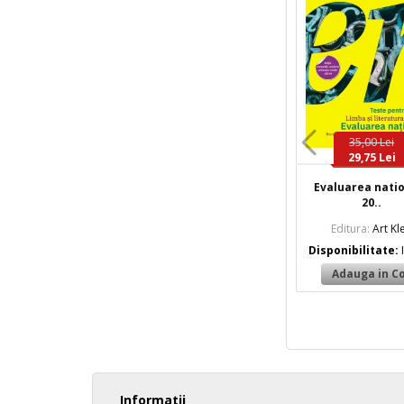
35,00 Lei
29,75 Lei
Evaluarea nati
20..
Editura:
Art Kle
Disponibilitate:
Informatii