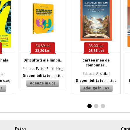
36,89 Lei
35,00 Lei
33,20 Lei
25,55 Lei
onala
Dificultati ale limbii..
Cartea mea de
compuner..
Editura:
Evrika Publishing
tt
Editura:
Ars Libri
Disponibilitate:
In stoc
In stoc
Disponibilitate:
In stoc
Extra
Cont