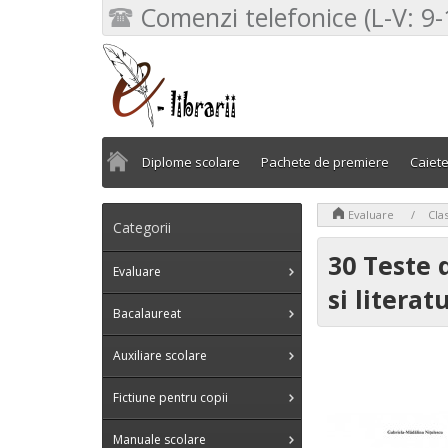
Comenzi telefonice (L-V: 9-
Diplome scolare
Pachete de premiere
Caiet
>
>
Evaluare
Clas
Categorii
30 Teste
Evaluare
si literat
Bacalaureat
Auxiliare scolare
Fictiune pentru copii
Manuale scolare