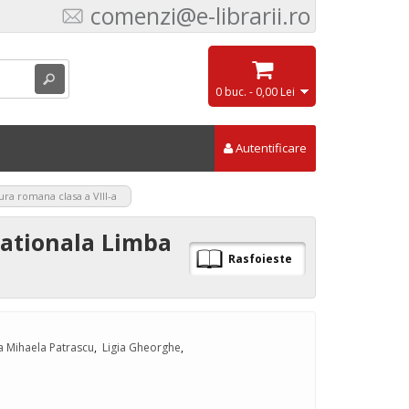
comenzi@e-librarii.ro
0 buc. - 0,00 Lei
Autentificare
ra romana clasa a VIII-a
ationala Limba
Rasfoieste
a Mihaela Patrascu
,
Ligia Gheorghe
,