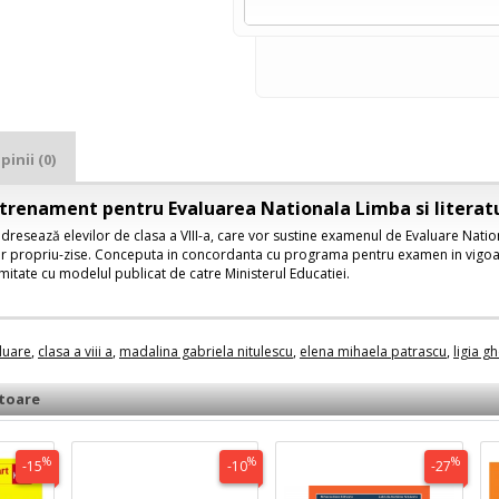
pinii (0)
trenament pentru Evaluarea Nationala Limba si literatu
dresează elevilor de clasa a VIII-a, care vor sustine examenul de Evaluare Natio
r propriu-zise. Conceputa in concordanta cu programa pentru examen in vigoar
mitate cu modelul publicat de catre Ministerul Educatiei.
luare
,
clasa a viii a
,
madalina gabriela nitulescu
,
elena mihaela patrascu
,
ligia g
toare
%
%
%
-15
-10
-27