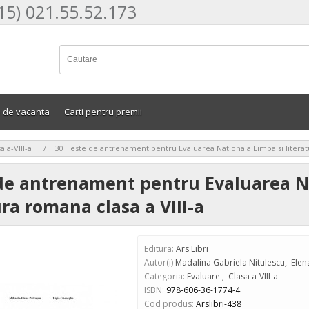
15) 021.55.52.173
e de vacanta
Carti pentru premii
>
a a-VIII-a
30 Teste de antrenament pentru Evaluarea Nationala Limba si literatu
 de antrenament pentru Evaluarea N
ura romana clasa a VIII-a
Editura:
Ars Libri
Autor(i)
Madalina Gabriela Nitulescu
,
Elen
Categoria:
Evaluare
,
Clasa a-VIII-a
ISBN:
978-606-36-1774-4
Cod produs:
Arslibri-438