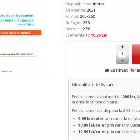
Disponibilitate:
In stoc
An Aparitie:
2021
Format:
205x260
Nr Pagini:
256
Discount:
27%
Economisiti:
10,26 Lei
+
-
Estimat livra
Modalitati de livrare
Pentru comenzi mai mari de
200 lei
, l
in orice localitate din tara.
Pentru comenzile de pana la 200 lei cos
9.99 lei/colet
prin curier la easy
10.99 lei/colet
prin curier in Bucu
12.99 lei/colet
prin curier la nivel