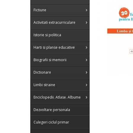
Fictiune
Activitati extracurriculare
Istorie si politica
Harti si planse educative
Biografii si memorii
Dictionare
Limbi straine
Enciclopedii. Atlase. Albume
Dezvoltare personala
Culegeri ciclul primar