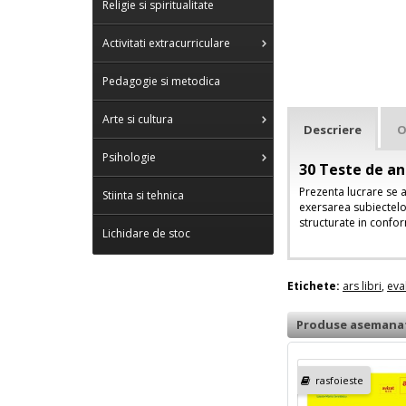
Religie si spiritualitate
Activitati extracurriculare
Pedagogie si metodica
Arte si cultura
Descriere
O
Psihologie
30 Teste de an
Prezenta lucrare se a
Stiinta si tehnica
exersarea subiectelo
structurate in confor
Lichidare de stoc
Etichete:
ars libri
,
eva
Produse asemana
rasfoieste