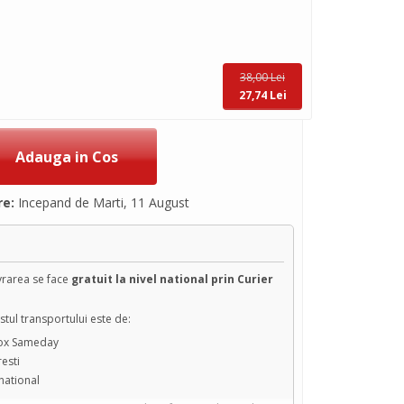
38,00 Lei
27,74 Lei
re:
Incepand de Marti, 11 August
ivrarea se face
gratuit la nivel national prin Curier
tul transportului este de:
box Sameday
resti
 national