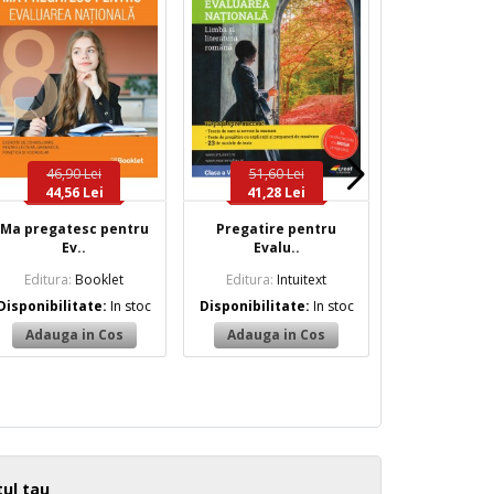
46,90 Lei
51,60 Lei
26,42 
44,56 Lei
41,28 Lei
19,81 
Ma pregatesc pentru
Pregatire pentru
Evaluare natio
Ev..
Evalu..
Editura:
A
Editura:
Booklet
Editura:
Intuitext
Disponibilita
Disponibilitate:
In stoc
Disponibilitate:
In stoc
ul tau