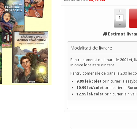
+
-
Estimat livra
Modalitati de livrare
Pentru comenzi mai mari de
200 lei
, l
in orice localitate din tara.
Pentru comenzile de pana la 200 lei cos
9.99 lei/colet
prin curier la easy
10.99 lei/colet
prin curier in Bucu
12.99 lei/colet
prin curier la nivel