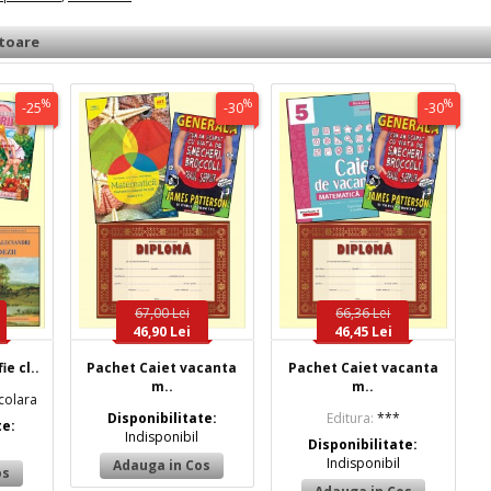
toare
%
%
%
-25
-30
-30
67,00 Lei
66,36 Lei
46,90 Lei
46,45 Lei
ie cl..
Pachet Caiet vacanta
Pachet Caiet vacanta
m..
m..
scolara
Disponibilitate:
Editura:
***
te:
Indisponibil
Disponibilitate:
Indisponibil