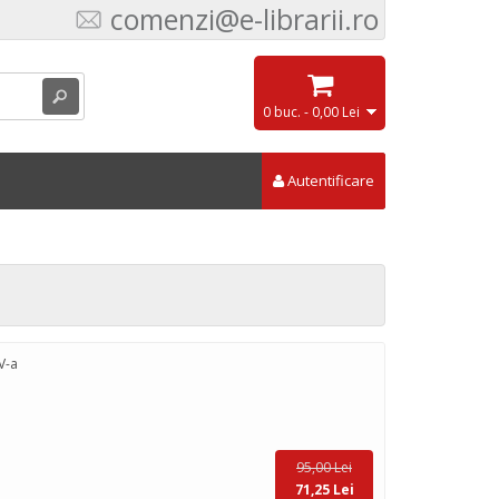
comenzi@e-librarii.ro
0 buc. - 0,00 Lei
Autentificare
V-a
95,00 Lei
71,25 Lei