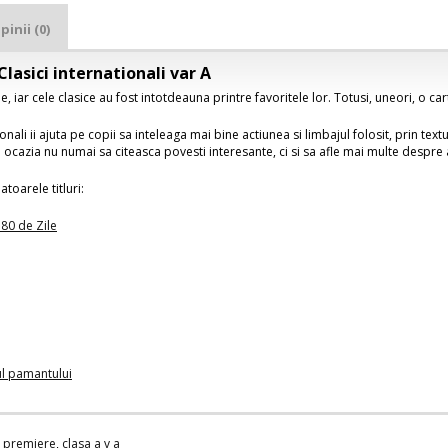
pinii (0)
Clasici internationali var A
e, iar cele clasice au fost intotdeauna printre favoritele lor. Totusi, uneori, o c
ionali ii ajuta pe copii sa inteleaga mai bine actiunea si limbajul folosit, prin tex
au ocazia nu numai sa citeasca povesti interesante, ci si sa afle mai multe despre a
toarele titluri:
 80 de Zile
ul pamantului
 premiere
,
clasa a v a