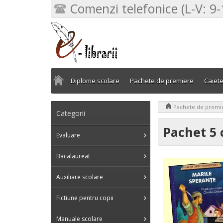
Comenzi telefonice (L-V: 9-
Diplome scolare
Pachete de premiere
Caiet
>
Pachete de premi
Categorii
Pachet 5 c
Evaluare
Bacalaureat
Auxiliare scolare
Fictiune pentru copii
Manuale scolare