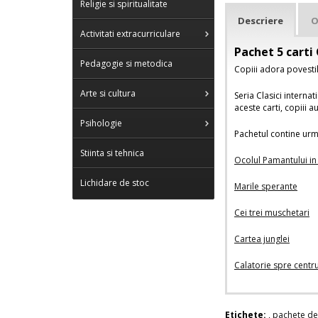
Religie si spiritualitate
Descriere
O
Activitati extracurriculare
Pachet 5 carti 
Pedagogie si metodica
Copiii adora povestil
Arte si cultura
Seria Clasici internat
aceste carti, copiii 
Psihologie
Pachetul contine urma
Stiinta si tehnica
Ocolul Pamantului in
Lichidare de stoc
Marile sperante
Cei trei muschetari
Cartea junglei
Calatorie spre centr
Etichete:
,
pachete de