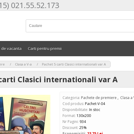
15) 021.55.52.173
e de vacanta
Carti pentru premii
>
>
ere
Clasa a V-a
Pachet 5 carti Clasici internationali var A
arti Clasici internationali var A
Categoria:
Pachete de premiere
,
Clasa a 
Cod produs:
Pachet-V-04
Disponibilitate:
In stoc
Format:
130x200
Nr Pagini:
934
Discount:
25%
Economisiti:
23,75 Lei