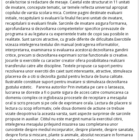
orale/scrise si redactare de mesaje. Caietul este structurat in 11 unitati
de invatare, concepute tematic, iar temele reflecta universul apropiat
copilului de varsta scolara mica. Contine pagini destinate evaluarii
initiale, recapitularii si evaluarii la finalul fiecarei unitati de invatare,
recapitularii si evaluarii finale. Sarcinile de invatare asigura formarea,
aprofundarea si dezvoltarea competentelor specifice prevazute de
programa si au legatura cu experientele traite de copii sau posibile in
realitate. Sunt sarcini atractive, cu grade diferite de dificultate.Exercitiile
vizeaza intelegerea textului din manual (extragerea informatiilor,
interpretarea, examinarea si evaluarea acestora) dezvoltarea gandirii
critice, precum si dezvoltarea exprimarii scrise functionale si creative.
Jocurile si exercitiile cu caracter creator ofera posibilitatea realizarii
transferului catre alte discipline. Textele propuse ca suport pentru
rezolvarea unor exercitii din caiet sunt interesante, atractive, stimuleaza
placerea de a citi si dezvolta gustul pentru lectura de buna calitate.
Ilustratiile constituie suport pentru invatare si stimuleaza dezvoltarea
gustului estetic. Parerea autorilor Prin invitatia pe care o lanseaza,
lucrarea se doreste a fi o punte sigura de acces catre comunicarea ca
domeniu complex ce inglobeaza procesele de receptare a mesajului
oral si scris precum si pe cele de exprimare orala. Lectura de placere si
lectura cu scop informativ, cele doua domenii de actiune ce trebuie
vizate deopotriva la aceasta varsta, sunt aspecte surprinse de sarcinile
propuse in auxiliar. Cititul nu este marginit numai la exercitiul citirii,
intelegerea mesajului prilejuind insusirea sau completarea unor
cunostinte despre mediul inconjurator, despre planete, despre sanatate,
despre forta si miscare, plante si animale, absolut necesare in formarea