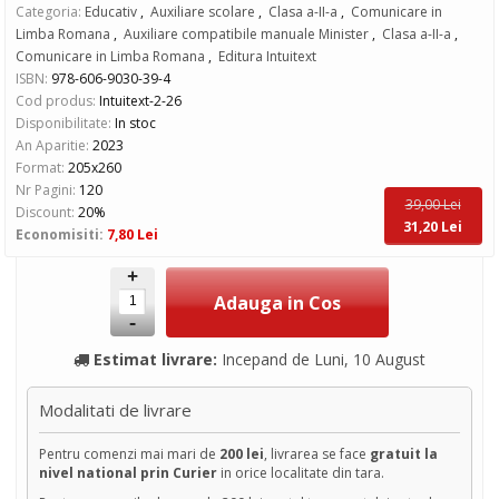
Categoria:
Educativ
,
Auxiliare scolare
,
Clasa a-II-a
,
Comunicare in
Limba Romana
,
Auxiliare compatibile manuale Minister
,
Clasa a-II-a
,
Comunicare in Limba Romana
,
Editura Intuitext
ISBN:
978-606-9030-39-4
Cod produs:
Intuitext-2-26
Disponibilitate:
In stoc
An Aparitie:
2023
Format:
205x260
Nr Pagini:
120
39,00 Lei
Discount:
20%
31,20 Lei
Economisiti:
7,80 Lei
+
-
Estimat livrare:
Incepand de Luni, 10 August
Modalitati de livrare
Pentru comenzi mai mari de
200 lei
, livrarea se face
gratuit la
nivel national prin Curier
in orice localitate din tara.