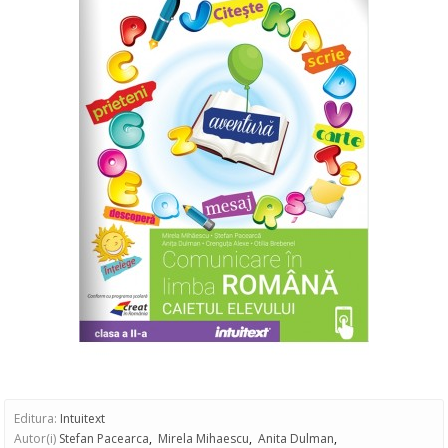
Editura:
Intuitext
Autor(i)
Stefan Pacearca
,
Mirela Mihaescu
,
Anita Dulman
,