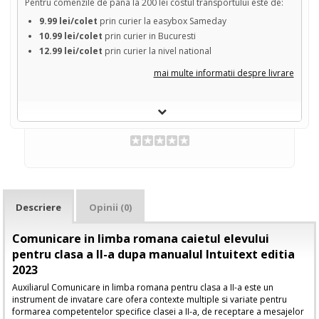
Pentru comenzile de pana la 200 lei costul transportului este de:
9.99 lei/colet
prin curier la easybox Sameday
10.99 lei/colet
prin curier in Bucuresti
12.99 lei/colet
prin curier la nivel national
mai multe informatii despre livrare
Descriere
Opinii (0)
Comunicare in limba romana caietul elevului
pentru clasa a II-a dupa manualul Intuitext editia
2023
Auxiliarul Comunicare in limba romana pentru clasa a II-a este un
instrument de invatare care ofera contexte multiple si variate pentru
formarea competentelor specifice clasei a II-a, de receptare a mesajelor