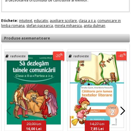
si dezvoltarea orizontului de cunostinte al elevilor.
Etichete:
intuitext
,
educativ
,
auxiliare scolare
,
clasa a ii a
,
comunicare in
limba romana
,
stefan pacearca
,
mirela mihaescu
,
anita dulman
Produse asemanatoare
%
%
-20
-45
rasfoieste
rasfoieste
20,00 Lei
14,27 Lei
16,00 Lei
7,85 Lei